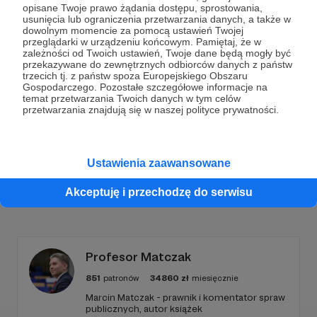
opisane Twoje prawo żądania dostępu, sprostowania,
usunięcia lub ograniczenia przetwarzania danych, a także w
Dołącz do grona Patronów!
dowolnym momencie za pomocą ustawień Twojej
przeglądarki w urządzeniu końcowym. Pamiętaj, że w
zależności od Twoich ustawień, Twoje dane będą mogły być
Wesprzyj działalność Autora
Marcin Ogdowski
już
przekazywane do zewnętrznych odbiorców danych z państw
teraz!
trzecich tj. z państw spoza Europejskiego Obszaru
Gospodarczego. Pozostałe szczegółowe informacje na
temat przetwarzania Twoich danych w tym celów
przetwarzania znajdują się w naszej polityce prywatności.
Zostań Patronem
Ustawienia zaawansowane
Akceptuję i przechodzę do serwisu
Promowani autorzy
Profesor Matczak
851
patronów
34860
zł
miesięcznie
Marcin Matczak - prawnik i komentator spraw
publicznych, autor książek