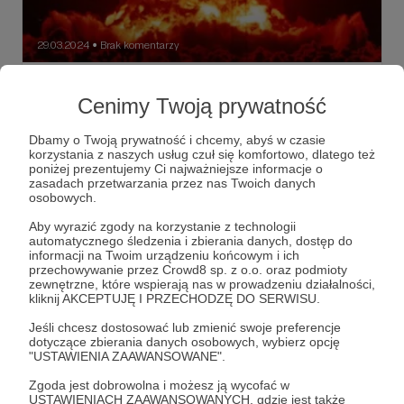
29.03.2024
Brak komentarzy
●
Ultimatum
Cenimy Twoją prywatność
Premiera na Patronite! Zapraszam do lektury drugiej
części mojego opowiadania pt. "Zaniechanie". Oto świat,
w którym Rosja i NATO poszły na gorącą wojnę. Wizja,
Dbamy o Twoją prywatność i chcemy, abyś w czasie
mam nadzieję, NIE-profetyczna.
korzystania z naszych usług czuł się komfortowo, dlatego też
poniżej prezentujemy Ci najważniejsze informacje o
"Zaniechanie"
wojna NATO-rosja
wojna jądrowa
zasadach przetwarzania przez nas Twoich danych
+5
osobowych.
Aby wyrazić zgody na korzystanie z technologii
automatycznego śledzenia i zbierania danych, dostęp do
informacji na Twoim urządzeniu końcowym i ich
przechowywanie przez Crowd8 sp. z o.o. oraz podmioty
zewnętrzne, które wspierają nas w prowadzeniu działalności,
kliknij AKCEPTUJĘ I PRZECHODZĘ DO SERWISU.
Jeśli chcesz dostosować lub zmienić swoje preferencje
dotyczące zbierania danych osobowych, wybierz opcję
"USTAWIENIA ZAAWANSOWANE".
Zgoda jest dobrowolna i możesz ją wycofać w
USTAWIENIACH ZAAWANSOWANYCH, gdzie jest także