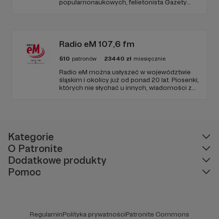
popularnonaukowych, felietonista Gazety
Wyborczej, autor podkastów i filmów
edukacyjnych. Mówi jasno o prawie, filozofii i
języku. Promuje umiarkowanie w życiu
publicznym, walczy z plemiennością i
bańkami informacyjnymi.
Radio eM 107,6 fm
510
patronów
23440
zł
miesięcznie
Radio eM można usłyszeć w województwie
śląskim i okolicy już od ponad 20 lat. Piosenki,
których nie słychać u innych, wiadomości z
regionu, wartościowe treści, no i dobry
humor. To wszystko znajdziecie u nas.
Jesteście z nami każdego dnia, a teraz
zachęcamy - zostańcie naszymi Patronami!
Kategorie
O Patronite
Dodatkowe produkty
Pomoc
Regulamin
Polityka prywatności
Patronite Commons