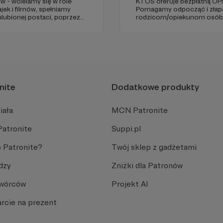
w - wcielamy się w role
KTOŚ oferuje bezpłatną O
jek i filmów, spełniamy
Pomagamy odpocząć i złap
ulubionej postaci, poprzez
rodzicom/opiekunom osób, 
icjach, oraz terminalnie
chorobę czy niepełnosprawn
 Naszą misją jest niesienie
funkcjonować samodzielnie
nite
Dodatkowe produkty
iała
MCN Patronite
Patronite
Suppi.pl
 Patronite?
Twój sklep z gadżetami
dzy
Zniżki dla Patronów
Twórców
Projekt AI
rcie na prezent