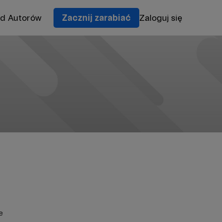
od Autorów
Zacznij zarabiać
Zaloguj się
e