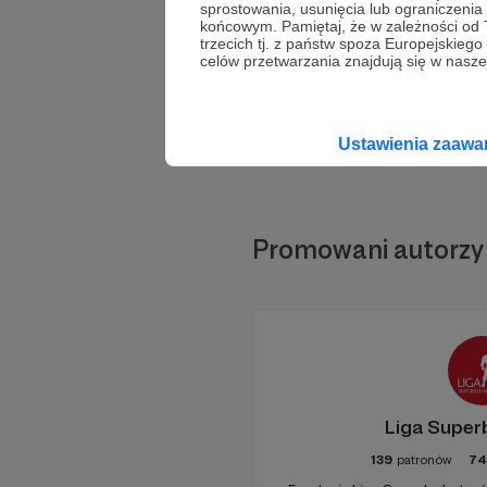
sprostowania, usunięcia lub ograniczeni
końcowym. Pamiętaj, że w zależności od
Wespr
trzecich tj. z państw spoza Europejskie
celów przetwarzania znajdują się w naszej
Ustawienia zaaw
Promowani autorzy
Liga Supe
139
patronów
74