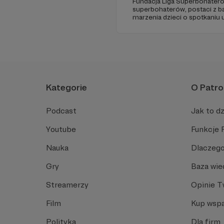
Fundacja Liga Superbohateró
superbohaterów, postaci z ba
marzenia dzieci o spotkaniu 
odwiedziny w szpitalach, hosp
chorych dzieci w ich domach.
uśmiechu.
Kategorie
O Patro
Podcast
Jak to dz
Youtube
Funkcje 
Nauka
Dlaczego
Gry
Baza wie
Streamerzy
Opinie 
Film
Kup wspa
Polityka
Dla firm