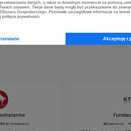
a przetwarzania danych, a także w dowolnym momencie za pomocą usta
 Twoich ustawień, Twoje dane będą mogły być przekazywane do zewnę
zyj działalność Autora
Miejska Partyzantka Ogrodnicza
już
go Obszaru Gospodarczego. Pozostałe szczegółowe informacje na temat
 polityce prywatności.
Zostań Patronem
ansowane
Akceptuję i 
rbohaterów
Fundac
30
zł
miesięcznie
30
patronów
1