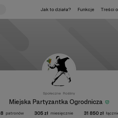
Jak to działa?
Funkcje
Treści 
Społeczne
Rośliny
Miejska Partyzantka Ogrodnicza
18
305
zł
31 850
zł
patronów
miesięcznie
łączni