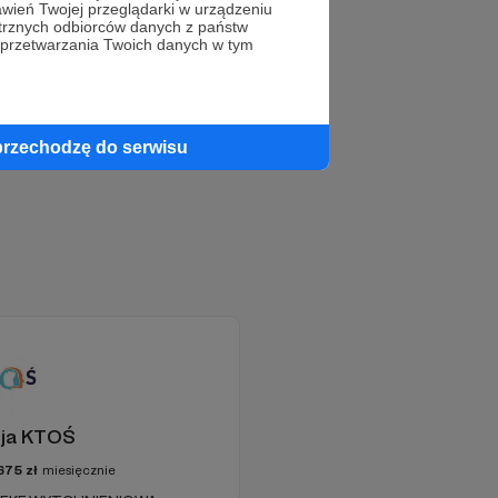
wień Twojej przeglądarki w urządzeniu
trznych odbiorców danych z państw
 teraz!
 przetwarzania Twoich danych w tym
przechodzę do serwisu
ja KTOŚ
675
zł
miesięcznie