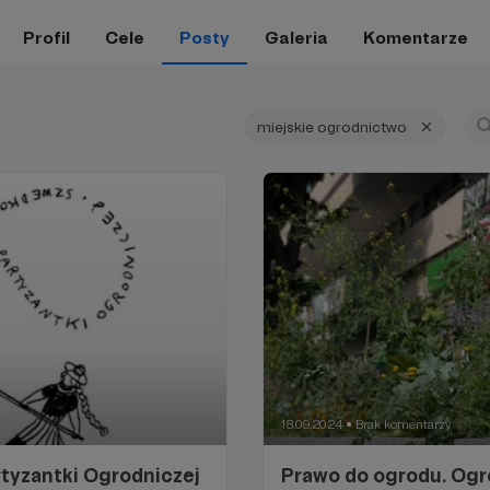
Profil
Cele
Posty
Galeria
Komentarze
miejskie ogrodnictwo
18.09.2024
Brak komentarzy
●
rtyzantki Ogrodniczej
Prawo do ogrodu. Ogr