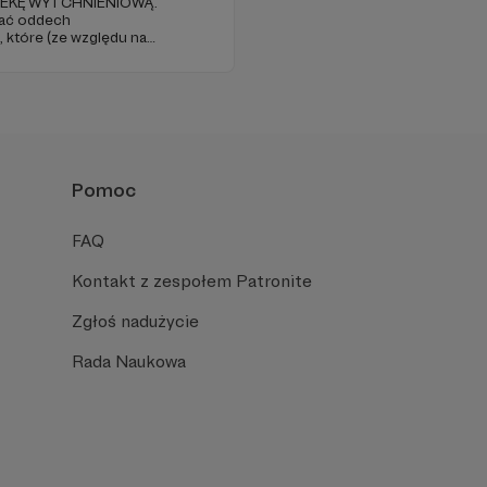
PIEKĘ WYTCHNIENIOWĄ.
ać oddech
które (ze względu na
ość) nie są w stanie
.
Pomoc
FAQ
Kontakt z zespołem Patronite
Zgłoś nadużycie
Rada Naukowa