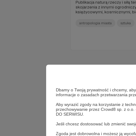
Publikacja naturą rzeczy i siłą
skojarzenia z innymi ogrodnicz
księżycowymi, kosmicznymi, b
Wahający się i początkujący zoba
pole działania ogrodniczych part
antropologia miasta
sztuka
i dziarsko kroczą partyzanckim 
komiksowo-rebusową formą. D
towarzyszyć może wszystkim ja
wanny lub do tramwaju. No nie, 
czytania w wannie traci się wzr
polskich betonplaców, to może
ostrość widzenia.
Dbamy o Twoją prywatność i chcemy, abyś 
informacje o zasadach przetwarzania pr
Aby wyrazić zgody na korzystanie z techn
przechowywanie przez Crowd8 sp. z o.o.
DO SERWISU.
Jeśli chcesz dostosować lub zmienić sw
Zgoda jest dobrowolna i możesz ją wyc