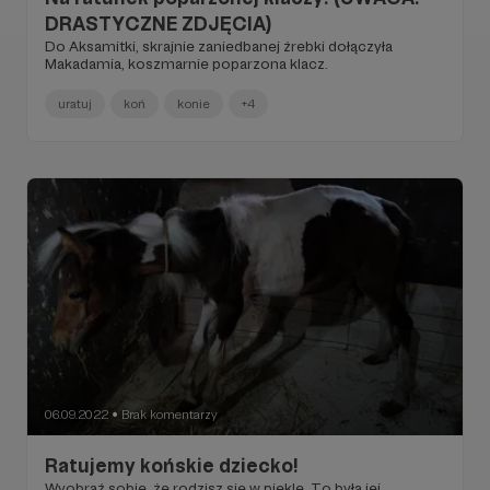
DRASTYCZNE ZDJĘCIA)
Do Aksamitki, skrajnie zaniedbanej źrebki dołączyła
Makadamia, koszmarnie poparzona klacz.
uratuj
koń
konie
+4
06.09.2022
Brak komentarzy
●
Ratujemy końskie dziecko!
Wyobraź sobie, że rodzisz się w piekle. To była jej