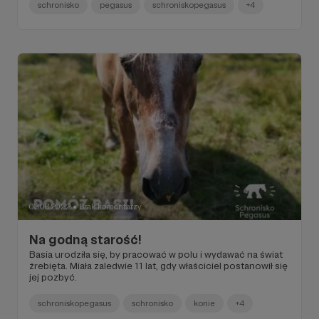
schronisko
pegasus
schroniskopegasus
+4
03.08.2022
Brak komentarzy
●
Na godną starość!
Basia urodziła się, by pracować w polu i wydawać na świat
źrebięta. Miała zaledwie 11 lat, gdy właściciel postanowił się
jej pozbyć.
schroniskopegasus
schronisko
konie
+4