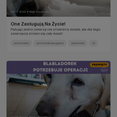
09.07.2022
Brak komentarzy
●
One Zasługują Na Życie!
Ratując jedno zwierzę nie zmienimy świata, ale dla tego
zwierzęcia zmieni się cały świat!
schronisko
schroniskopegasus
zwierzeta
+3
PRZYPIĘTY