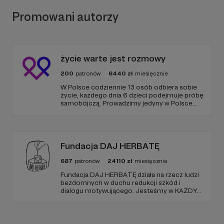
Promowani autorzy
życie warte jest rozmowy
200
patronów
6440
zł
miesięcznie
W Polsce codziennie 13 osób odbiera sobie
życie, każdego dnia 6 dzieci podejmuje próbę
samobójczą. Prowadzimy jedyny w Polsce
serwis, gdzie udzielana jest bezpłatnie i
anonimowo pomoc online dla osób w
kryzysie samobójczym, po próbie
samobójczej, w żałobie i dla osób, które chcą
pomóc.
Fundacja DAJ HERBATĘ
687
patronów
24110
zł
miesięcznie
Fundacja DAJ HERBATĘ działa na rzecz ludzi
bezdomnych w duchu redukcji szkód i
dialogu motywującego. Jesteśmy w KAŻDY
poniedziałek od 19:00 na Dworcu Centralnym
(parking od E. Plater/róg z Jerozolimskimi ).