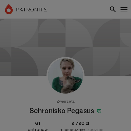
Zwierzęta
Schronisko Pegasus
61
2 720 zł
patronów
miesięcznie
łącznie