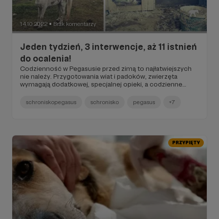
14.10.2022
Brak komentarzy
●
Jeden tydzień, 3 interwencje, aż 11 istnień
do ocalenia!
Codzienność w Pegasusie przed zimą to najłatwiejszych
nie należy. Przygotowania wiat i padoków, zwierzęta
wymagają dodatkowej, specjalnej opieki, a codzienne
dbanie o trzódkę nie może nijak być gorsze, co to to nie!
Co zrobić zatem, gdy w ciągu jednego tygodnia zdarzają
schroniskopegasus
schronisko
pegasus
+7
się aż trzy sytuacje, w których musimy walczyć o życie aż
11 bied?
PRZYPIĘTY