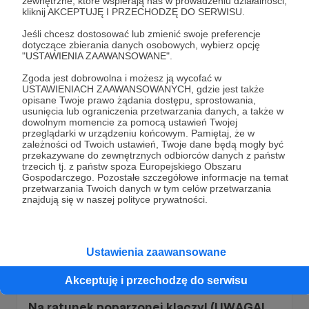
zewnętrzne, które wspierają nas w prowadzeniu działalności,
kliknij AKCEPTUJĘ I PRZECHODZĘ DO SERWISU.
Historia Miłosna Rurki i Szefuńca
Lubicie Historie Miłosne ze szczęśliwym zakończeniem?
Jeśli chcesz dostosować lub zmienić swoje preferencje
Oto jedna z nich 🥰 Rurka- klacz i Szefuńcio malutki kucyk
dotyczące zbierania danych osobowych, wybierz opcję
to nasza top Para. Nie rozstają się nawet na krok, chociaż
"USTAWIENIA ZAAWANSOWANE".
czasami mają ciche momenty. Chcecie zostać
ambasadorami ich miłości? Dołącz do naszych Patronów i
Zgoda jest dobrowolna i możesz ją wycofać w
schronisko
pomocdlakoni
psy
+7
Twórz z Nami Piękne Historie.
USTAWIENIACH ZAAWANSOWANYCH, gdzie jest także
opisane Twoje prawo żądania dostępu, sprostowania,
usunięcia lub ograniczenia przetwarzania danych, a także w
dowolnym momencie za pomocą ustawień Twojej
przeglądarki w urządzeniu końcowym. Pamiętaj, że w
zależności od Twoich ustawień, Twoje dane będą mogły być
przekazywane do zewnętrznych odbiorców danych z państw
trzecich tj. z państw spoza Europejskiego Obszaru
Gospodarczego. Pozostałe szczegółowe informacje na temat
przetwarzania Twoich danych w tym celów przetwarzania
znajdują się w naszej polityce prywatności.
Materiał 18+
Ustawienia zaawansowane
Akceptuję i przechodzę do serwisu
Na ratunek poparzonej klaczy! (UWAGA!