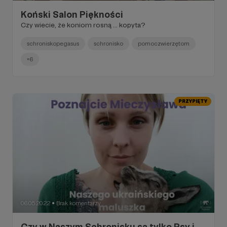
Koński Salon Piękności
Czy wiecie, że koniom rosną ... kopyta?
schroniskopegasus
schronisko
pomoczwierzętom
+6
PRZYPIĘTY
06.05.2022
Brak komentarzy
●
Czy w Naszym Schronisku są tylko Psy i