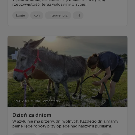
rzeczywistość, teraz walczymy o życie!
konie
koń
interwencja
+4
22.08.2022
Brak komentarzy
●
Dzień za dniem
W azylu nie ma przerw, dni wolnych. Każdego dnia mamy
pełne ręce roboty przy opiece nad naszymi pupilami.