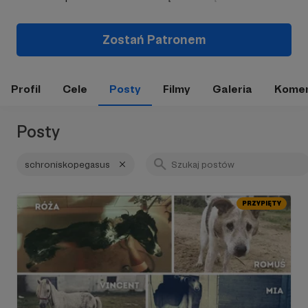
Zostań Patronem
Profil
Cele
Posty
Filmy
Galeria
Komen
Posty
schroniskopegasus
PRZYPIĘTY