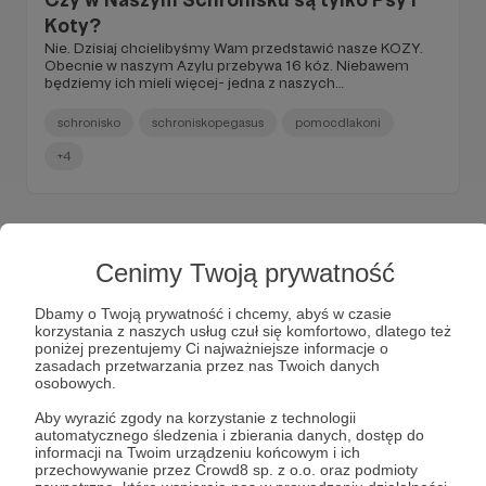
Koty?
Nie. Dzisiaj chcielibyśmy Wam przedstawić nasze KOZY.
Obecnie w naszym Azylu przebywa 16 kóz. Niebawem
będziemy ich mieli więcej- jedna z naszych
podopiecznych spodziewa się bliźniaków. Zobaczcie jak
wygląda ich wybieg 😊.
schronisko
schroniskopegasus
pomocdlakoni
+4
PRZYPIĘTY
Cenimy Twoją prywatność
Dbamy o Twoją prywatność i chcemy, abyś w czasie
korzystania z naszych usług czuł się komfortowo, dlatego też
poniżej prezentujemy Ci najważniejsze informacje o
zasadach przetwarzania przez nas Twoich danych
osobowych.
Aby wyrazić zgody na korzystanie z technologii
automatycznego śledzenia i zbierania danych, dostęp do
informacji na Twoim urządzeniu końcowym i ich
01.04.2022
Brak komentarzy
●
przechowywanie przez Crowd8 sp. z o.o. oraz podmioty