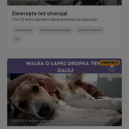
22.05.2022
Brak komentarzy
●
Zwierzęta też chorują!
Ten 12 letni Labrador pilnie potrzebuje operacji!
schronisko
schroniskopegasus
pomocdlakoni
+4
PRZYPIĘTY
16.05.2022
Brak komentarzy
●