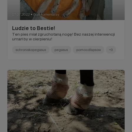
27.07.2022
Brak komentarzy
●
Ludzie to Bestie!
Ten pies miał zgruchotaną nogę! Bez naszej interwencji
umarł by w cierpieniu!
schroniskopegasus
pegasus
pomocdlapsow
+3