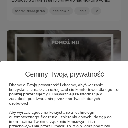
Zobaczcie w jakim stanie trafiały do nas niektóre Konie!
schroniskopegasus
schronisko
konie
+2
Cenimy Twoją prywatność
Dbamy o Twoją prywatność i chcemy, abyś w czasie
korzystania z naszych usług czuł się komfortowo, dlatego też
11.07.2022
Brak komentarzy
●
poniżej prezentujemy Ci najważniejsze informacje o
zasadach przetwarzania przez nas Twoich danych
osobowych.
Koty Też Czują!
Istnieje opinia, że koty są- delikatnie rzecz ujmując-
Aby wyrazić zgody na korzystanie z technologii
ignorantami. Nie obchodzi je nic. Nie jest to prawdą. Koty
automatycznego śledzenia i zbierania danych, dostęp do
są jak... introwertycy. Nie są tak ekspresyjne jak psy, ale
informacji na Twoim urządzeniu końcowym i ich
odczuwają tak samo. Po prostu nie okazują swoich
przechowywanie przez Crowd8 sp. z o.o. oraz podmioty