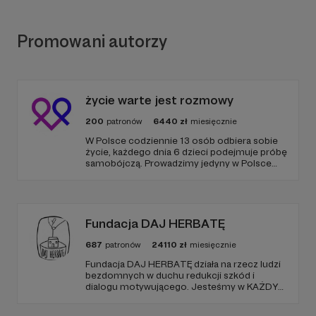
Promowani autorzy
życie warte jest rozmowy
200
patronów
6440
zł
miesięcznie
W Polsce codziennie 13 osób odbiera sobie
życie, każdego dnia 6 dzieci podejmuje próbę
samobójczą. Prowadzimy jedyny w Polsce
serwis, gdzie udzielana jest bezpłatnie i
anonimowo pomoc online dla osób w
kryzysie samobójczym, po próbie
samobójczej, w żałobie i dla osób, które chcą
pomóc.
Fundacja DAJ HERBATĘ
687
patronów
24110
zł
miesięcznie
Fundacja DAJ HERBATĘ działa na rzecz ludzi
bezdomnych w duchu redukcji szkód i
dialogu motywującego. Jesteśmy w KAŻDY
poniedziałek od 19:00 na Dworcu Centralnym
(parking od E. Plater/róg z Jerozolimskimi ).