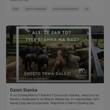
pies
pomocdlapsow
pomoczwierzętom
+3
17.06.2022
Brak komentarzy
●
Dzień Sianka
A co Dzisiaj Mamy? Sianko? Duuuużo Sianka. Jeszcze raz
bardzo dziękujemy za Wasze Wsparcie. Im więcej Nas, tym
lepiej żyją nasi przyjaciele. Wspólnie z Nami Opiekuj się
Wspólnie z Nami Naszymi Podopiecznymi!