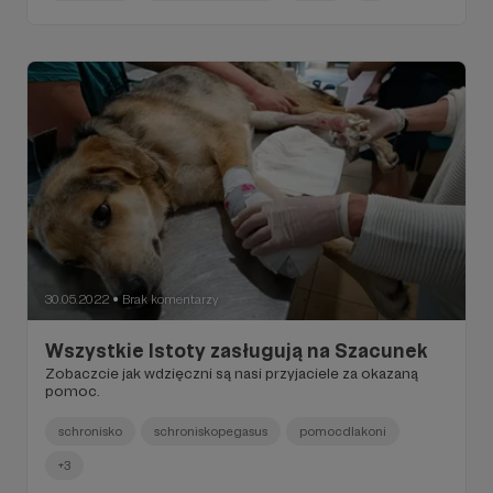
30.05.2022
Brak komentarzy
●
Wszystkie Istoty zasługują na Szacunek
Zobaczcie jak wdzięczni są nasi przyjaciele za okazaną
pomoc.
schronisko
schroniskopegasus
pomocdlakoni
+3