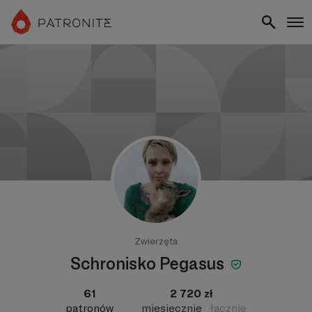
Zwierzęta
Schronisko Pegasus
61
2 720 zł
patronów
miesięcznie
łącznie