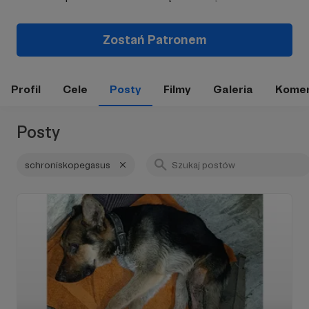
Zostań Patronem
Profil
Cele
Posty
Filmy
Galeria
Komen
Posty
schroniskopegasus