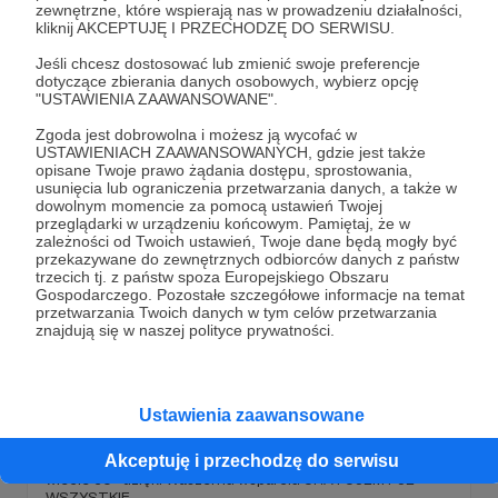
emocji. Nie znaczy to, że nie czują.
zewnętrzne, które wspierają nas w prowadzeniu działalności,
schronisko
schroniskopegasus
pomoczwierzętom
kliknij AKCEPTUJĘ I PRZECHODZĘ DO SERWISU.
+3
Jeśli chcesz dostosować lub zmienić swoje preferencje
dotyczące zbierania danych osobowych, wybierz opcję
"USTAWIENIA ZAAWANSOWANE".
Zgoda jest dobrowolna i możesz ją wycofać w
USTAWIENIACH ZAAWANSOWANYCH, gdzie jest także
opisane Twoje prawo żądania dostępu, sprostowania,
usunięcia lub ograniczenia przetwarzania danych, a także w
dowolnym momencie za pomocą ustawień Twojej
przeglądarki w urządzeniu końcowym. Pamiętaj, że w
zależności od Twoich ustawień, Twoje dane będą mogły być
przekazywane do zewnętrznych odbiorców danych z państw
trzecich tj. z państw spoza Europejskiego Obszaru
Gospodarczego. Pozostałe szczegółowe informacje na temat
przetwarzania Twoich danych w tym celów przetwarzania
znajdują się w naszej polityce prywatności.
08.07.2022
Brak komentarzy
●
Tak wyglądają zwierzęta, które do nas
Ustawienia zaawansowane
trafiają...
Akceptuję i przechodzę do serwisu
Zobaczcie, w jakim stanie docierają do nas zwierzęta... I
wiecie co- dzięki Waszemu wsparciu URATUJEMY JE
WSZYSTKIE.