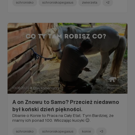
schronisko
schroniskopegasus
zwierzeta
+2
13.06.2022
Brak komentarzy
●
A on Znowu to Samo? Przecież niedawno
był koński dzień piękności.
Dbanie o Konie to Praca na Cały Etat. Tym Bardziej, że
mamy ich ponad 100. Wliczając kucyki 😉.
schronisko
schroniskopegasus
konie
+3