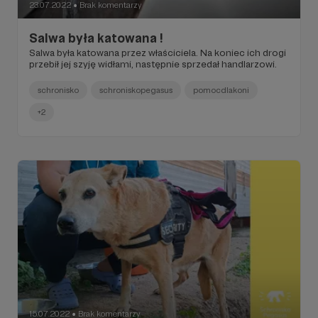
23.07.2022
Brak komentarzy
●
Salwa była katowana !
Salwa była katowana przez właściciela. Na koniec ich drogi
przebił jej szyję widłami, następnie sprzedał handlarzowi.
schronisko
schroniskopegasus
pomocdlakoni
+2
15.07.2022
Brak komentarzy
●