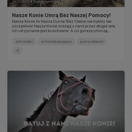
24.07.2022
Brak komentarzy
●
Nasze Konie Umrą Bez Naszej Pomocy!
Nasze Konie to Nasza Duma! Bez Ciebie nie byłyby tak
szczęśliwe! Nasze Konie zostają z nami przez długie lata.
Ich utrzymanie jest kosztowne. A co gorsza chorują.
Pomóż Nam Zadbać o Ich Życie! Wesprzyj Nas!
schronisko
schroniskopegasus
pomocdlakoni
+3