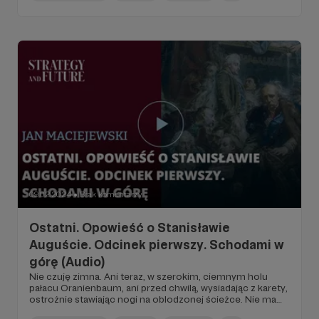
jak o niszczejącym pałacu, w którym można by jeszcze
kiedyś wystawić wspaniały bal…
09.02.2024
Brak komentarzy
●
Ostatni. Opowieść o Stanisławie
Auguście. Odcinek pierwszy. Schodami w
górę (Audio)
Nie czuję zimna. Ani teraz, w szerokim, ciemnym holu
pałacu Oranienbaum, ani przed chwilą, wysiadając z karety,
ostrożnie stawiając nogi na oblodzonej ścieżce. Nie ma
czasu by marznąć, trzeba się spieszyć. Spieszyć powoli i