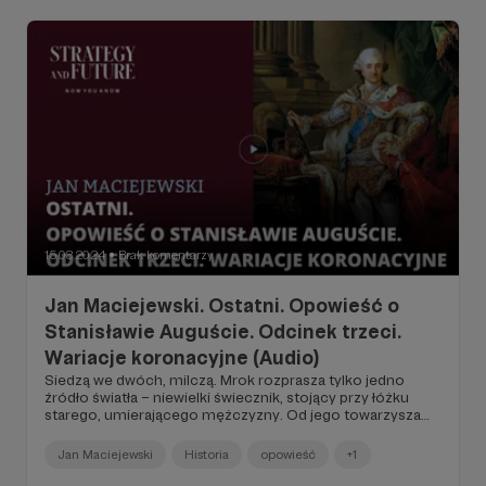
15.03.2024
Brak komentarzy
●
Jan Maciejewski. Ostatni. Opowieść o
Stanisławie Auguście. Odcinek trzeci.
Wariacje koronacyjne (Audio)
Siedzą we dwóch, milczą. Mrok rozprasza tylko jedno
źródło światła – niewielki świecznik, stojący przy łóżku
starego, umierającego mężczyzny. Od jego towarzysza
oddziela go proste, nijak nie pasujące do pełnego
przepychu, rokokowego wystroju wnętrza, szpitalne
Jan Maciejewski
Historia
opowieść
+1
przepierzenie. Najzwyklejsze w świecie białe prześcieradło.
Po jego drugiej stronie, oddalony o kilka metrów, stoi