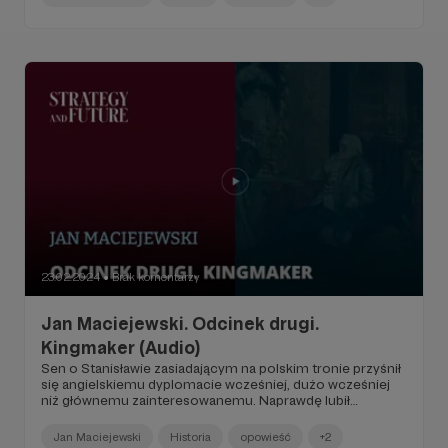
23.02.2024
Brak komentarzy
●
Jan Maciejewski. Odcinek drugi.
Kingmaker (Audio)
Sen o Stanisławie zasiadającym na polskim tronie przyśnił
się angielskiemu dyplomacie wcześniej, dużo wcześniej
niż głównemu zainteresowanemu. Naprawdę lubił
Rzeczpospolitą – co najmniej tak samo szczerze, jak nie
znosił Prus. Myślał zawsze o tym podupadającym państwie
Jan Maciejewski
Historia
opowieść
+2