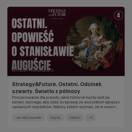
współczucie, złość, wreszcie narastające z każdą chwilą
zniecierpliwienie widzów. Teraz to była już ich egzekucja.
Stały się jej bohaterem, przedmiotem. Jej własnością...
15.11.2024
Komentarze: 2
●
Strategy&Future. Ostatni. Odcinek
czwarty. Światło z północy
Poszanowanie dla prawdy, jakie historyk każdy jest jej
winien, wymaga, aby zdać tu sprawę ze wszystkich sprężyn
opisanych wypadków. Należy zatem wyznać, że w owym
czasie namiętności kobiece powodem się stały wielu w
rodzinie królewskiej niesnasek (…). Wielce się one
Jan Maciejewski
Książki
Ostatni
+3
przyczyniły do królewskich udręk przez animozje różne,
które wokół niego rozsiewały i które z każdym dniem
coraz trudniej mu było zażegnywać...