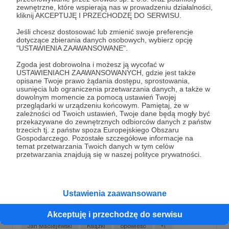
zewnętrzne, które wspierają nas w prowadzeniu działalności,
Jan Maciejewski
Polska
Recenzje
kliknij AKCEPTUJĘ I PRZECHODZĘ DO SERWISU.
Jeśli chcesz dostosować lub zmienić swoje preferencje
dotyczące zbierania danych osobowych, wybierz opcję
"USTAWIENIA ZAAWANSOWANE".
Zgoda jest dobrowolna i możesz ją wycofać w
USTAWIENIACH ZAAWANSOWANYCH, gdzie jest także
opisane Twoje prawo żądania dostępu, sprostowania,
usunięcia lub ograniczenia przetwarzania danych, a także w
dowolnym momencie za pomocą ustawień Twojej
przeglądarki w urządzeniu końcowym. Pamiętaj, że w
zależności od Twoich ustawień, Twoje dane będą mogły być
przekazywane do zewnętrznych odbiorców danych z państw
trzecich tj. z państw spoza Europejskiego Obszaru
Gospodarczego. Pozostałe szczegółowe informacje na
temat przetwarzania Twoich danych w tym celów
23.02.2024
Brak komentarzy
przetwarzania znajdują się w naszej polityce prywatności.
●
Ostatni. Opowieść o Stanisławie
Auguście. Odcinek drugi. Kingmaker
Ustawienia zaawansowane
Ostatni. Opowieść o Stanisławie Auguście. Odcinek drugi.
Kingmaker
Akceptuję i przechodzę do serwisu
Jan Maciejewski
Książki
opowieść
+1