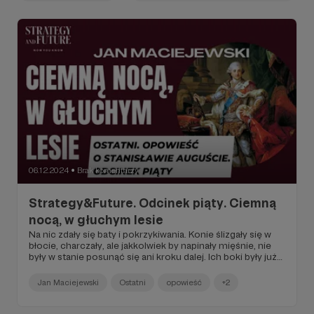
06.12.2024
Brak komentarzy
●
Strategy&Future. Odcinek piąty. Ciemną
nocą, w głuchym lesie
Na nic zdały się baty i pokrzykiwania. Konie ślizgały się w
błocie, charczały, ale jakkolwiek by napinały mięśnie, nie
były w stanie posunąć się ani kroku dalej. Ich boki były już
pokryte pianą, chrapy rozwarte w – zdawało się
obserwującym – ostatnim wysiłku, do jakiego można je
Jan Maciejewski
Ostatni
opowieść
+2
będzie zmusić tego dnia. I to na nich, na czwórce
pędzonych w cztery strony świata zwierząt, było teraz
skupione spojrzenie tłumu. Na nie przeniosło się