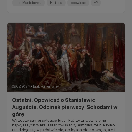
uważnie, bo każdy fałszywy krok może się zakończyć
Jan Maciejewski
Historia
opowieść
+2
upadkiem. Nie ma też do tego głowy. Istnieje tak wiele
powodów, by się trząść – zimno jest ostatnim z nich.
Pierwszym – strach. Mimo wszystko on… WSTĘP
09.02.2024
Brak komentarzy
●
Ostatni. Opowieść o Stanisławie
Auguście. Odcinek pierwszy. Schodami w
górę
W rzeczy samej sytuacja ludzi, którzy znaleźli się na
najwyższych w kraju stanowiskach, jest taka, że nie tylko
nie dzieje się w państwie nic, co by ich nie dotknęło, ale też