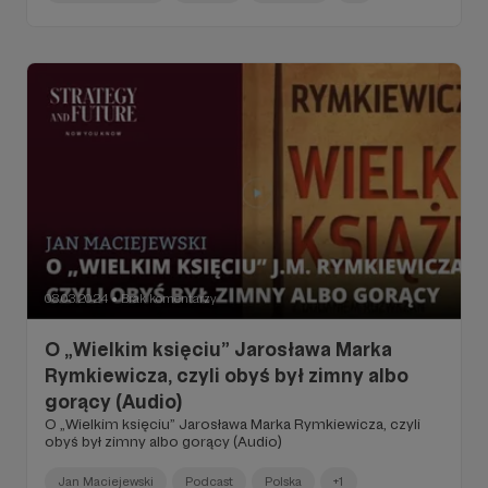
przepierzenie. Najzwyklejsze w świecie białe prześcieradło.
Po jego drugiej stronie, oddalony o kilka metrów, stoi
klawesyn. Drugi z mężczyzn usiadł plecami do klawiatury.
Nie przyszedł tu grać, tylko słuchać. Wpatruje się z
narastającą niecierpliwością w nieruchomy cień profilu
swojego gospodarza, dzięki płonącym po drugiej stronie
świecom odbijający się na powierzchni przepierzenia.
08.03.2024
Brak komentarzy
●
O „Wielkim księciu” Jarosława Marka
Rymkiewicza, czyli obyś był zimny albo
gorący (Audio)
O „Wielkim księciu” Jarosława Marka Rymkiewicza, czyli
obyś był zimny albo gorący (Audio)
Jan Maciejewski
Podcast
Polska
+1