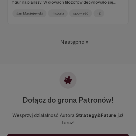
figur na planszy. W głowach filozofów decydowało się
wówczas, kim jest człowiek. Encyklopedystów – czym jest
wiedza. Polityków – jak daleko można się posunąć.
Jan Maciejewski
Historia
opowieść
+2
Spomiędzy wszystkich wielkich sporów, jakie rozpalają
dziś naszą wyobraźnię, nie da się wybrać takiego, który
swoimi korzeniami nie sięgałby tamtego czasu… WERSJA
TEKSTOWA
Następne »
Dołącz do grona Patronów!
Wesprzyj działalność Autora
Strategy&Future
już
teraz!