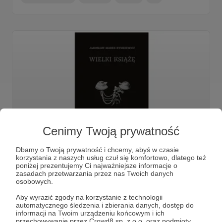
Cenimy Twoją prywatność
08.03.2024
Brak komentarzy
●
Dbamy o Twoją prywatność i chcemy, abyś w czasie
korzystania z naszych usług czuł się komfortowo, dlatego też
O „Wielkim księciu” Jarosława Marka
poniżej prezentujemy Ci najważniejsze informacje o
Rymkiewicza, czyli obyś był zimny albo
zasadach przetwarzania przez nas Twoich danych
osobowych.
gorący
Było raz trzech braci. Dwóch mądrych, trzeci głupi. Babcia
Aby wyrazić zgody na korzystanie z technologii
Katarzyna powiedziała im kiedyś: który z was pokona
automatycznego śledzenia i zbierania danych, dostęp do
smoka – imię jego Polska – ten będzie carem.
informacji na Twoim urządzeniu końcowym i ich
przechowywanie przez Crowd8 sp. z o.o. oraz podmioty