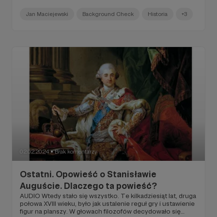
prawie zawsze to, co się im przydarza, ma jednocześnie
konsekwencje dla państwa. Wynika z tego, że ich życie,
Jan Maciejewski
Background Check
Historia
+3
nawet prywatne, zasługuje na to, by opowiedzieć je
przyszłym pokoleniom, aby posłużyć im mogło za
ostrzeżenie. Stanisław August Poniatowski
02.02.2024
Brak komentarzy
●
Ostatni. Opowieść o Stanisławie
Auguście. Dlaczego ta powieść?
AUDIO Wtedy stało się wszystko. Te kilkadziesiąt lat, druga
połowa XVIII wieku, było jak ustalenie reguł gry i ustawienie
figur na planszy. W głowach filozofów decydowało się