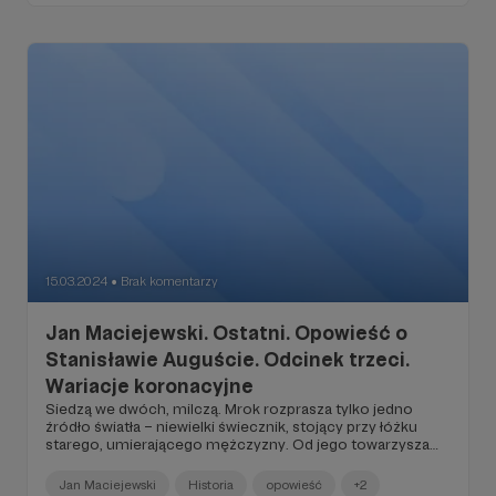
klawesyn. Drugi z mężczyzn usiadł plecami do klawiatury.
Nie przyszedł tu grać, tylko słuchać. Wpatruje się z
narastającą niecierpliwością w nieruchomy cień profilu
swojego gospodarza, dzięki płonącym po drugiej stronie
świecom odbijający się na powierzchni przepierzenia.
15.03.2024
Brak komentarzy
●
Jan Maciejewski. Ostatni. Opowieść o
Stanisławie Auguście. Odcinek trzeci.
Wariacje koronacyjne
Siedzą we dwóch, milczą. Mrok rozprasza tylko jedno
źródło światła – niewielki świecznik, stojący przy łóżku
starego, umierającego mężczyzny. Od jego towarzysza
oddziela go proste, nijak nie pasujące do pełnego
przepychu, rokokowego wystroju wnętrza, szpitalne
Jan Maciejewski
Historia
opowieść
+2