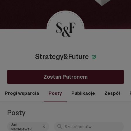
Strategy&Future
Zostań Patronem
Progi wsparcia
Posty
Publikacje
Zespół
Posty
Jan
Maciejewski