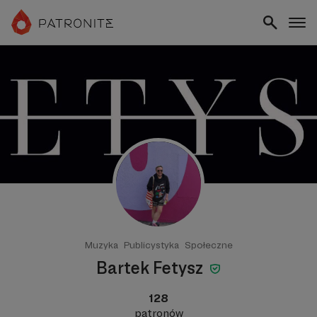
Muzyka
Publicystyka
Społeczne
Bartek Fetysz
128
patronów