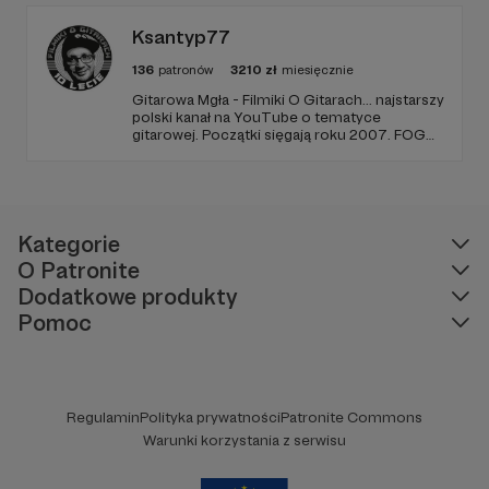
albo 500 zł miesięcznie.
Ksantyp77
136
patronów
3210
zł
miesięcznie
Gitarowa Mgła - Filmiki O Gitarach... najstarszy
polski kanał na YouTube o tematyce
gitarowej. Początki sięgają roku 2007. FOG
działa 10 lat, tworzę go sam, z pasji, chęci
samorozwoju i dzielenia się wiedzą gitarową,
którą posiadam i zdobywam. Dziękuję za
Wasze wsparcie. Pozdrawiam Ksantyp FOG
Kategorie
O Patronite
Dodatkowe produkty
Pomoc
Regulamin
Polityka prywatności
Patronite Commons
Warunki korzystania z serwisu