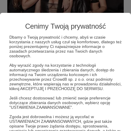
22.12.2025
Brak komentarzy
●
Cenimy Twoją prywatność
FETYSZ BEZ CENZURY: KARDYMANKI.
"(...) Prostytucja to najstarszy zawód świata. Bycie
Dbamy o Twoją prywatność i chcemy, abyś w czasie
kurtyzaną, w niektórych kręgach było nawet zaszczytem,
korzystania z naszych usług czuł się komfortowo, dlatego też
najwyższym stopniem wtajemniczenia w seks i tajniki
poniżej prezentujemy Ci najważniejsze informacje o
uwodzenia. Kurtyzany często władały kilkoma językami,
zasadach przetwarzania przez nas Twoich danych
były wyedukowane i częściej używano ich w formie dam
Bartek Fetysz
felieton
Fetysz bez cenzury
+3
osobowych.
do towarzystwa niż kogoś do fizycznego wyzysku. Ale
czasy się zmieniły – kurtyzan nie ma – za to mamy od
Aby wyrazić zgody na korzystanie z technologii
cholery dziwek. Takich z najtańszego sortu (...)".
automatycznego śledzenia i zbierania danych, dostęp do
informacji na Twoim urządzeniu końcowym i ich
przechowywanie przez Crowd8 sp. z o.o. oraz podmioty
zewnętrzne, które wspierają nas w prowadzeniu działalności,
kliknij AKCEPTUJĘ I PRZECHODZĘ DO SERWISU.
Jeśli chcesz dostosować lub zmienić swoje preferencje
dotyczące zbierania danych osobowych, wybierz opcję
"USTAWIENIA ZAAWANSOWANE".
Zgoda jest dobrowolna i możesz ją wycofać w
USTAWIENIACH ZAAWANSOWANYCH, gdzie jest także
opisane Twoje prawo żądania dostępu, sprostowania,
usunięcia lub ograniczenia przetwarzania danych, a także w