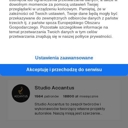
Dołącz do grona Patronów!
dowolnym momencie za pomocą ustawień Twojej
przeglądarki w urządzeniu końcowym. Pamiętaj, że w
zależności od Twoich ustawień, Twoje dane będą mogły być
Wesprzyj działalność Autora
Bartek Fetysz
już teraz!
przekazywane do zewnętrznych odbiorców danych z państw
trzecich tj. z państw spoza Europejskiego Obszaru
Gospodarczego. Pozostałe szczegółowe informacje na
Zostań Patronem
temat przetwarzania Twoich danych w tym celów
przetwarzania znajdują się w naszej polityce prywatności.
Ustawienia zaawansowane
Promowani autorzy
Akceptuję i przechodzę do serwisu
Studio Accantus
1564
patronów
18800
zł
miesięcznie
Studio Accantus to zespół twórców i
wykonawców tworzący własne projekty
autorskie. Naszą misją jest szerzenie
musicalu i muzyki filmowej w Polsce i po
polsku. Zostań naszym patronem! Wybierz
jeden z progów: 5, 10, 20, 30, 50, 100, 200