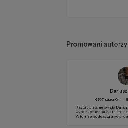
Promowani autorzy
Dariusz
6537
patronów
11
Raport o stanie świata Darius
wybór komentarzy i relacji n
W formie podcastu albo pro
miejsc na ziemi.