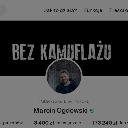
Jak to działa?
Funkcje
Treści 
Publicystyka
Blog
Polityka
Marcin Ogdowski
5
3 400
zł
173 240
zł
patronów
miesięcznie
łąc