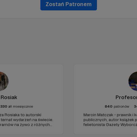
Zostań Patronem
 Rosiak
Profeso
1330
zł
miesięcznie
840
patronów
3
za Rosiaka to autorski
Marcin Matczak - prawnik i
a temat wydarzeń na świecie.
publicznych, autor książek
gramów na żywo z różnych
felietonista Gazety Wyborcz
edukacyjnych. Mówi jasno o pr
Promuje umiarkowanie w życ