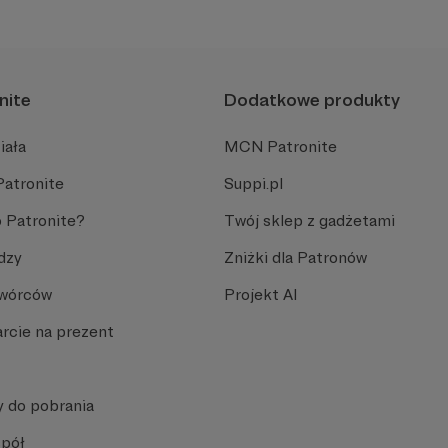
plemiennością i bańkami in
nite
Dodatkowe produkty
iała
MCN Patronite
Patronite
Suppi.pl
 Patronite?
Twój sklep z gadżetami
dzy
Zniżki dla Patronów
Twórców
Projekt AI
rcie na prezent
y do pobrania
spół