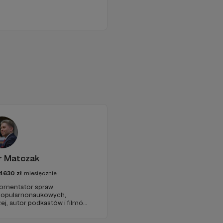
r Matczak
4630
zł
miesięcznie
 komentator spraw
 popularnonaukowych,
ej, autor podkastów i filmów
awie, filozofii i języku.
iu publicznym, walczy z