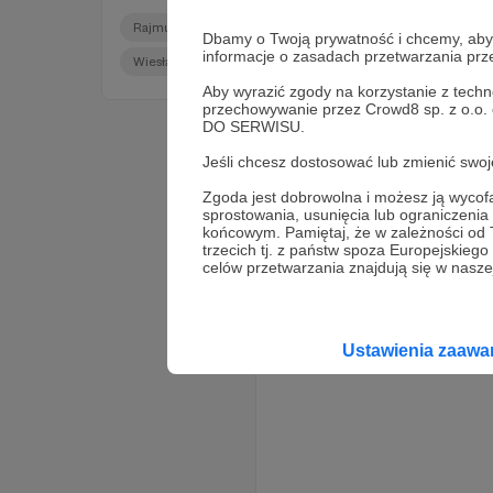
Rajmund Andrzejczak
Tomasz Piotrowski
Dbamy o Twoją prywatność i chcemy, abyś 
informacje o zasadach przetwarzania pr
Wiesław Kukuła
+4
Aby wyrazić zgody na korzystanie z techn
przechowywanie przez Crowd8 sp. z o.o.
DO SERWISU.
Jeśli chcesz dostosować lub zmienić sw
Zgoda jest dobrowolna i możesz ją wyc
sprostowania, usunięcia lub ograniczeni
końcowym. Pamiętaj, że w zależności od
trzecich tj. z państw spoza Europejskie
celów przetwarzania znajdują się w naszej
Ustawienia zaaw