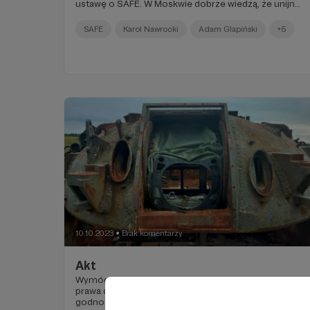
ustawę o SAFE. W Moskwie dobrze wiedzą, że unijne
pieniądze i tak do Polski trafią.
SAFE
Karol Nawrocki
Adam Glapiński
+5
10.10.2023
Brak komentarzy
●
Akt
Wymóg apolityczności armii nie odbiera oficerom
prawa do bycia przyzwoitym. Nie odbiera im też
godności osobistej.