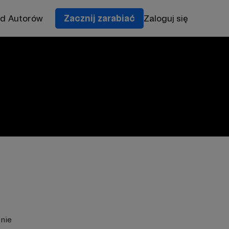
od Autorów
Zacznij zarabiać
Zaloguj się
znie