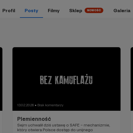
Profil
Posty
Filmy
Sklep
Galeria
NOWOŚĆ
13.02.2026
Brak komentarzy
●
Plemienność
Sejm uchwalił dziś ustawę o SAFE – mechanizmie,
który otwiera Polsce dostęp do unijnego