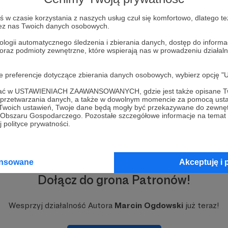
w czasie korzystania z naszych usług czuł się komfortowo, dlatego te
zez nas Twoich danych osobowych.
ologii automatycznego śledzenia i zbierania danych, dostęp do inform
 oraz podmioty zewnętrzne, które wspierają nas w prowadzeniu dział
oje preferencje dotyczące zbierania danych osobowych, wybierz op
ofać w USTAWIENIACH ZAAWANSOWANYCH, gdzie jest także opisane Tw
a przetwarzania danych, a także w dowolnym momencie za pomocą usta
 Twoich ustawień, Twoje dane będą mogły być przekazywane do zewnę
go Obszaru Gospodarczego. Pozostałe szczegółowe informacje na temat
 polityce prywatności.
ansowane
Akceptuję i 
Dołącz do grona Patronów!
Wesprzyj działalność Autora
Marcin Ogdowski
już teraz!