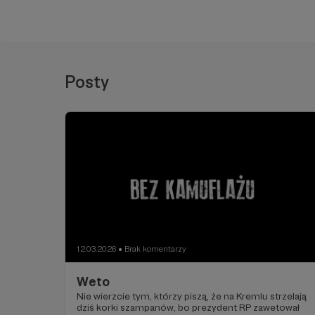
Posty
12.03.2026
Brak komentarzy
●
Weto
Nie wierzcie tym, którzy piszą, że na Kremlu strzelają
dziś korki szampanów, bo prezydent RP zawetował