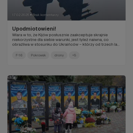
17.02.2025
Brak komentarzy
●
Upodmiotowieni!
Wiara w to, że Kijów posłusznie zaakceptuje skrajnie
niekorzystne dla siebie warunki, jest tyleż naiwna, co
obraźliwa w stosunku do Ukraińców – którzy od trzech lat,
dzień po dniu, udowadniają, że w kaszę sobie pluć nie
pozwolą.
F-16
Pokrowsk
drony
+5