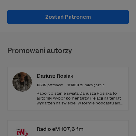
Zostań Patronem
Promowani autorzy
Dariusz Rosiak
6535
patronów
111320
zł
miesięcznie
Raport o stanie świata Dariusza Rosiaka to
autorski wybór komentarzy i relacji na temat
wydarzeń na świecie. W formie podcastu albo
programów na żywo z różnych miejsc na
ziemi.
Radio eM 107,6 fm