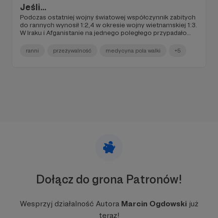
Jeśli...
Podczas ostatniej wojny światowej współczynnik zabitych
do rannych wynosił 1:2,4 w okresie wojny wietnamskiej 1:3.
W Iraku i Afganistanie na jednego poległego przypadało
siedmiu rannych. A w Ukrainie?
ranni
przeżywalność
medycyna pola walki
+5
Dołącz do grona Patronów!
Wesprzyj działalność Autora
Marcin Ogdowski
już
teraz!