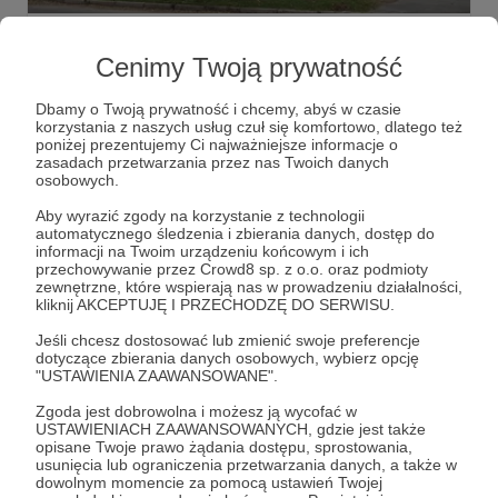
Safari
Cenimy Twoją prywatność
– Oni na nas ćwiczą – Jefanow uśmiechał się smutno,
wypowiadając to zdanie. – Dziennie spada na miasto
trzydzieści-czterdzieści dronów, atakowane są auta,
Dbamy o Twoją prywatność i chcemy, abyś w czasie
grupki osób, pojedynczy przechodnie.
korzystania z naszych usług czuł się komfortowo, dlatego też
poniżej prezentujemy Ci najważniejsze informacje o
Chersoń
dronowanie
rosyjskie zbrodnie wojenne
zasadach przetwarzania przez nas Twoich danych
+5
osobowych.
Aby wyrazić zgody na korzystanie z technologii
automatycznego śledzenia i zbierania danych, dostęp do
informacji na Twoim urządzeniu końcowym i ich
przechowywanie przez Crowd8 sp. z o.o. oraz podmioty
zewnętrzne, które wspierają nas w prowadzeniu działalności,
kliknij AKCEPTUJĘ I PRZECHODZĘ DO SERWISU.
Jeśli chcesz dostosować lub zmienić swoje preferencje
dotyczące zbierania danych osobowych, wybierz opcję
"USTAWIENIA ZAAWANSOWANE".
Zgoda jest dobrowolna i możesz ją wycofać w
USTAWIENIACH ZAAWANSOWANYCH, gdzie jest także
opisane Twoje prawo żądania dostępu, sprostowania,
usunięcia lub ograniczenia przetwarzania danych, a także w
dowolnym momencie za pomocą ustawień Twojej
18.09.2024
Brak komentarzy
●