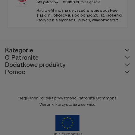
511
patronów
23690
zł
miesięcznie
Radio eM można usłyszeć w województwie
śląskim i okolicy już od ponad 20 lat. Piosenki,
których nie słychać u innych, wiadomości z
regionu, wartościowe treści, no i dobry
humor. To wszystko znajdziecie u nas.
Jesteście z nami każdego dnia, a teraz
zachęcamy - zostańcie naszymi Patronami!
Kategorie
O Patronite
Dodatkowe produkty
Pomoc
Regulamin
Polityka prywatności
Patronite Commons
Warunki korzystania z serwisu
Unia Europejska