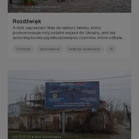
05.12.2024
Brak komentarzy
●
Rozdźwięk
A dziś zapraszam Was do lektury tekstu, który
podsumowuje mój ostatni wyjazd do Ukrainy, jest też
autorską konkluzją kilkudziesięciu rozmów, które odbyłem
na przestrzeni ostatnich tygodni.
Chersoń
dronowanie
nastroje społeczne
+5
02.12.2024
Brak komentarzy
●