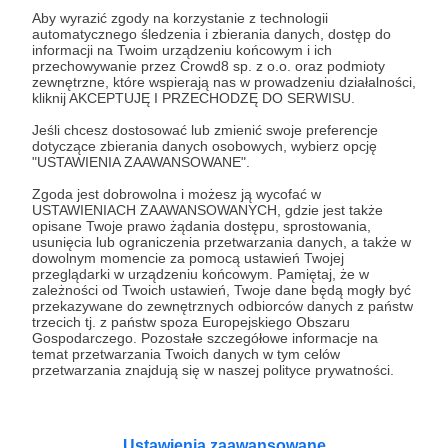
Aby wyrazić zgody na korzystanie z technologii
automatycznego śledzenia i zbierania danych, dostęp do
informacji na Twoim urządzeniu końcowym i ich
28.10.2024
Brak komentarzy
●
przechowywanie przez Crowd8 sp. z o.o. oraz podmioty
zewnętrzne, które wspierają nas w prowadzeniu działalności,
Z(de)motywowani
kliknij AKCEPTUJĘ I PRZECHODZĘ DO SERWISU.
Żołnierze Kima są młodzi, źle wyszkoleni, niedożywieni i
Jeśli chcesz dostosować lub zmienić swoje preferencje
będą walczyć w nieswojej wojnie. Ale są też szantażowani,
dotyczące zbierania danych osobowych, wybierz opcję
w ojczyźnie bowiem pozostały ich rodziny.
"USTAWIENIA ZAAWANSOWANE".
Kim Dzong Un
Korea Północna
"ochotnicy" z Korei
Zgoda jest dobrowolna i możesz ją wycofać w
USTAWIENIACH ZAAWANSOWANYCH, gdzie jest także
+5
opisane Twoje prawo żądania dostępu, sprostowania,
usunięcia lub ograniczenia przetwarzania danych, a także w
dowolnym momencie za pomocą ustawień Twojej
przeglądarki w urządzeniu końcowym. Pamiętaj, że w
zależności od Twoich ustawień, Twoje dane będą mogły być
przekazywane do zewnętrznych odbiorców danych z państw
trzecich tj. z państw spoza Europejskiego Obszaru
Gospodarczego. Pozostałe szczegółowe informacje na
temat przetwarzania Twoich danych w tym celów
przetwarzania znajdują się w naszej polityce prywatności.
Ustawienia zaawansowane