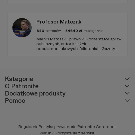
geostrategii. Naszym celem jest uczynienie
ze Strategy&Future kluczowego źródła myśli
geopolitycznej w Polsce i w Europie.
Profesor Matczak
840
patronów
34640
zł
miesięcznie
Marcin Matczak - prawnik i komentator spraw
publicznych, autor książek
popularnonaukowych, felietonista Gazety
Wyborczej, autor podkastów i filmów
edukacyjnych. Mówi jasno o prawie, filozofii i
języku. Promuje umiarkowanie w życiu
publicznym, walczy z plemiennością i
bańkami informacyjnymi.
Kategorie
O Patronite
Dodatkowe produkty
Pomoc
Regulamin
Polityka prywatności
Patronite Commons
Warunki korzystania z serwisu