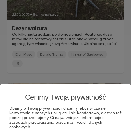
22.02.2025
Brak komentarzy
●
Dezynwoltura
Od kilkunastu godzin, po doniesieniach Reutersa, dużo
mówi się na temat wyłączenia Starlinków. Według źródeł
agencji, tym właśnie grożą Amerykanie Ukraińcom, jeśli ci
nie podpiszą umowy na eksploatację złóż naturalnych.
Elon Musk
Donald Trump
Krzysztof Gawkowski
+5
Cenimy Twoją prywatność
Dbamy o Twoją prywatność i chcemy, abyś w czasie
korzystania z naszych usług czuł się komfortowo, dlatego też
poniżej prezentujemy Ci najważniejsze informacje o
zasadach przetwarzania przez nas Twoich danych
osobowych.