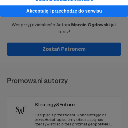
Dołącz do grona Patronów!
Akceptuję i przechodzę do serwisu
Wesprzyj działalność Autora
Marcin Ogdowski
już
teraz!
Zostań Patronem
Promowani autorzy
Strategy&Future
Czerpiąc z przeszłości i koncentrując na
przyszłości, opisujemy otaczającą nas
rzeczywistość przez pryzmat geopolityki i