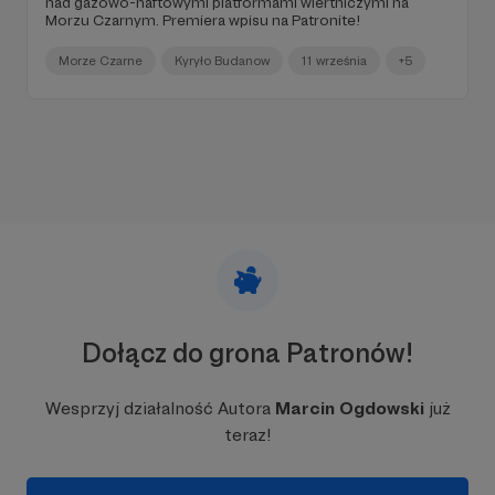
nad gazowo-naftowymi platformami wiertniczymi na
Morzu Czarnym. Premiera wpisu na Patronite!
Morze Czarne
Kyryło Budanow
11 września
+5
Dołącz do grona Patronów!
Wesprzyj działalność Autora
Marcin Ogdowski
już
teraz!