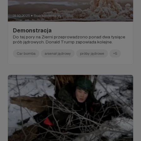
31.10.2025
Brak komentarzy
●
Demonstracja
Do tej pory na Ziemi przeprowadzono ponad dwa tysiące
prób jądrowych. Donald Trump zapowiada kolejne.
Car bomba
arsenał jądrowy
próby jądrowe
+5