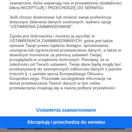
01.02.2024
Brak komentarzy
●
zewnętrzne, które wspierają nas w prowadzeniu działalności,
kliknij AKCEPTUJĘ I PRZECHODZĘ DO SERWISU.
Dostawcy
Jeśli chcesz dostosować lub zmienić swoje preferencje
Moskwa nie zamierzała oddać się bezczynności.
dotyczące zbierania danych osobowych, wybierz opcję
Świadoma, że bez zachodniego wsadu elektronicznego
"USTAWIENIA ZAAWANSOWANE".
ani rusz, zaczęła szukać luk prawnych i korytarzy
transportowych, które pozwoliłby obejść ograniczenia
Zgoda jest dobrowolna i możesz ją wycofać w
eksportowe i zakazy korporacyjne. Efekt?
USTAWIENIACH ZAAWANSOWANYCH, gdzie jest także
Kim Dzong Un
koreańska amunicja
Iran
+5
opisane Twoje prawo żądania dostępu, sprostowania,
usunięcia lub ograniczenia przetwarzania danych, a także w
dowolnym momencie za pomocą ustawień Twojej
przeglądarki w urządzeniu końcowym. Pamiętaj, że w
zależności od Twoich ustawień, Twoje dane będą mogły być
przekazywane do zewnętrznych odbiorców danych z państw
trzecich tj. z państw spoza Europejskiego Obszaru
Gospodarczego. Pozostałe szczegółowe informacje na
temat przetwarzania Twoich danych w tym celów
przetwarzania znajdują się w naszej polityce prywatności.
Ustawienia zaawansowane
Akceptuję i przechodzę do serwisu
30.10.2023
Brak komentarzy
●