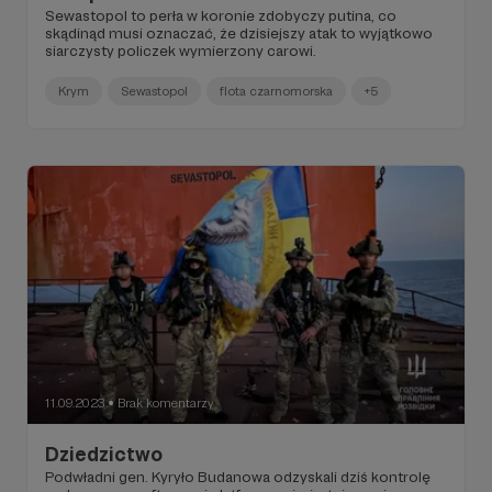
Sewastopol to perła w koronie zdobyczy putina, co
skądinąd musi oznaczać, że dzisiejszy atak to wyjątkowo
siarczysty policzek wymierzony carowi.
Krym
Sewastopol
flota czarnomorska
+5
11.09.2023
Brak komentarzy
●
Dziedzictwo
Podwładni gen. Kyryło Budanowa odzyskali dziś kontrolę