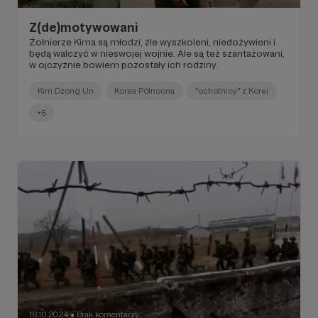
Z(de)motywowani
Żołnierze Kima są młodzi, źle wyszkoleni, niedożywieni i
będą walczyć w nieswojej wojnie. Ale są też szantażowani,
w ojczyźnie bowiem pozostały ich rodziny.
Kim Dzong Un
Korea Północna
"ochotnicy" z Korei
+5
18.10.2024
Brak komentarzy
●