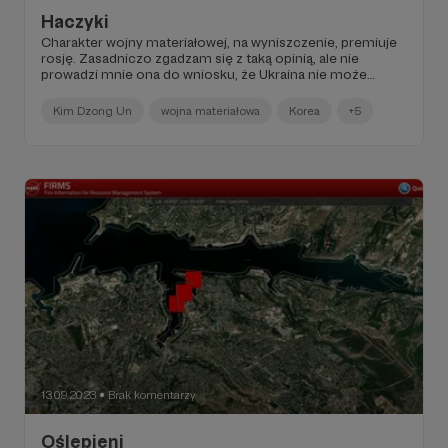
Haczyki
Charakter wojny materiałowej, na wyniszczenie, premiuje
rosję. Zasadniczo zgadzam się z taką opinią, ale nie
prowadzi mnie ona do wniosku, że Ukraina nie może
wygrać, ba, skazana jest na sromotną porażkę.
Kim Dzong Un
wojna materiałowa
Korea
+5
13.09.2023
Brak komentarzy
●
Oślepieni