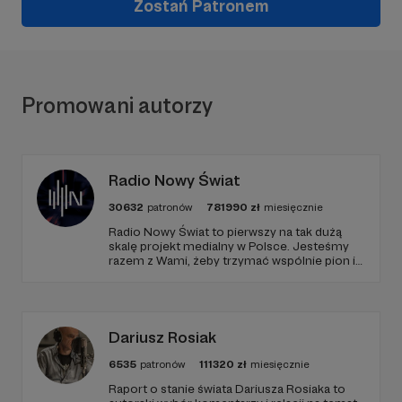
Zostań Patronem
Promowani autorzy
Radio Nowy Świat
30632
patronów
781990
zł
miesięcznie
Radio Nowy Świat to pierwszy na tak dużą
skalę projekt medialny w Polsce. Jesteśmy
razem z Wami, żeby trzymać wspólnie pion i
poziom. Jeśli chcesz nam w tym pomóc -
zapraszamy, miejsca nie zabraknie. :)
Dariusz Rosiak
6535
patronów
111320
zł
miesięcznie
Raport o stanie świata Dariusza Rosiaka to