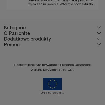
autorski wybór komentarzy i relacji na temat
wydarzeń na świecie. W formie podcastu albo
programów na żywo z różnych miejsc na
ziemi.
Kategorie
O Patronite
Dodatkowe produkty
Pomoc
Regulamin
Polityka prywatności
Patronite Commons
Warunki korzystania z serwisu
Unia Europejska