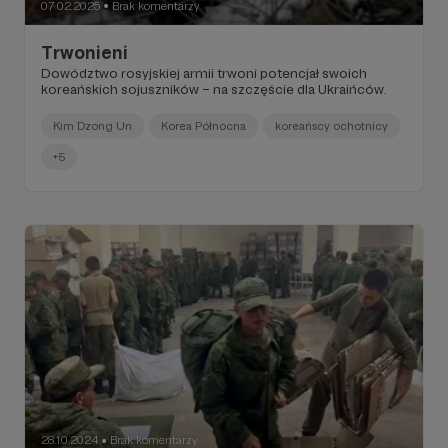
07.02.2025
Brak komentarzy
●
Trwonieni
Dowództwo rosyjskiej armii trwoni potencjał swoich
koreańskich sojuszników – na szczęście dla Ukraińców.
Kim Dzong Un
Korea Północna
koreańscy ochotnicy
+5
28.10.2024
Brak komentarzy
●