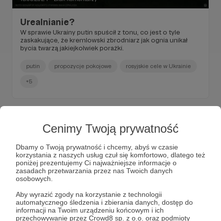
Urealnianie?
W sprawie Ukrainy putin spuścił z tonu, co jest o tyle
zaskakujące, że kremlowski zbrodniarz jak ognia unikał
bycia twarzą jakiejkolwiek porażki.
putin
propozycje pokojowe
rosyjskie cele w Ukrainie
+5
Cenimy Twoją prywatność
Dbamy o Twoją prywatność i chcemy, abyś w czasie
korzystania z naszych usług czuł się komfortowo, dlatego też
poniżej prezentujemy Ci najważniejsze informacje o
zasadach przetwarzania przez nas Twoich danych
osobowych.
Aby wyrazić zgody na korzystanie z technologii
automatycznego śledzenia i zbierania danych, dostęp do
informacji na Twoim urządzeniu końcowym i ich
przechowywanie przez Crowd8 sp. z o.o. oraz podmioty