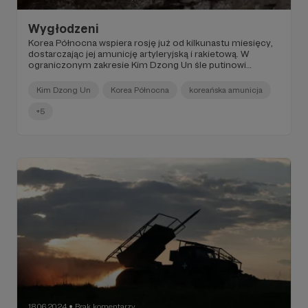
Wygłodzeni
Korea Północna wspiera rosję już od kilkunastu miesięcy,
dostarczając jej amunicję artyleryjską i rakietową. W
ograniczonym zakresie Kim Dzong Un śle putinowi
również sprzęt ciężki, głównie holowane armaty.
Kim Dzong Un
Korea Północna
koreańska amunicja
+5
18.06.2024
Brak komentarzy
●