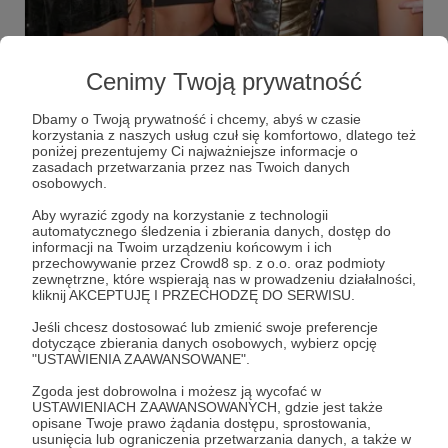
22.05.2026
Komentarze: 2
●
Cenimy Twoją prywatność
DZIENNIKI: NOSTALGICZNIE V.
Tic Tac Toe, lata 90-te, piwnica i KLUB - czyli
Dbamy o Twoją prywatność i chcemy, abyś w czasie
nostalgicznie i bardzo muzycznie.
korzystania z naszych usług czuł się komfortowo, dlatego też
poniżej prezentujemy Ci najważniejsze informacje o
zasadach przetwarzania przez nas Twoich danych
Bartek Fetysz
90's
Muzyka
+4
osobowych.
Aby wyrazić zgody na korzystanie z technologii
automatycznego śledzenia i zbierania danych, dostęp do
informacji na Twoim urządzeniu końcowym i ich
przechowywanie przez Crowd8 sp. z o.o. oraz podmioty
zewnętrzne, które wspierają nas w prowadzeniu działalności,
kliknij AKCEPTUJĘ I PRZECHODZĘ DO SERWISU.
Jeśli chcesz dostosować lub zmienić swoje preferencje
dotyczące zbierania danych osobowych, wybierz opcję
"USTAWIENIA ZAAWANSOWANE".
Zgoda jest dobrowolna i możesz ją wycofać w
USTAWIENIACH ZAAWANSOWANYCH, gdzie jest także
opisane Twoje prawo żądania dostępu, sprostowania,
Dołącz do grona Patronów!
usunięcia lub ograniczenia przetwarzania danych, a także w