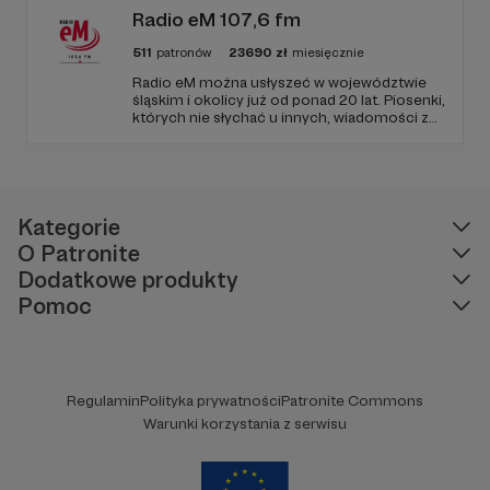
bańkami informacyjnymi.
Radio eM 107,6 fm
511
patronów
23690
zł
miesięcznie
Radio eM można usłyszeć w województwie
śląskim i okolicy już od ponad 20 lat. Piosenki,
których nie słychać u innych, wiadomości z
regionu, wartościowe treści, no i dobry
humor. To wszystko znajdziecie u nas.
Jesteście z nami każdego dnia, a teraz
zachęcamy - zostańcie naszymi Patronami!
Kategorie
O Patronite
Dodatkowe produkty
Pomoc
Regulamin
Polityka prywatności
Patronite Commons
Warunki korzystania z serwisu