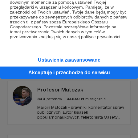
dowolnym momencie za pomocą ustawień Twojej
przeglądarki w urządzeniu końcowym. Pamiętaj, że w
Wesprzyj działalność Autora
Bartek Fetysz
już teraz!
zależności od Twoich ustawień, Twoje dane będą mogły być
przekazywane do zewnętrznych odbiorców danych z państw
trzecich tj. z państw spoza Europejskiego Obszaru
Gospodarczego. Pozostałe szczegółowe informacje na
Zostań Patronem
temat przetwarzania Twoich danych w tym celów
przetwarzania znajdują się w naszej polityce prywatności.
Ustawienia zaawansowane
Promowani autorzy
Akceptuję i przechodzę do serwisu
Profesor Matczak
840
patronów
34640
zł
miesięcznie
Marcin Matczak - prawnik i komentator spraw
publicznych, autor książek
popularnonaukowych, felietonista Gazety
Wyborczej, autor podkastów i filmów
edukacyjnych. Mówi jasno o prawie, filozofii i
języku. Promuje umiarkowanie w życiu
publicznym, walczy z plemiennością i