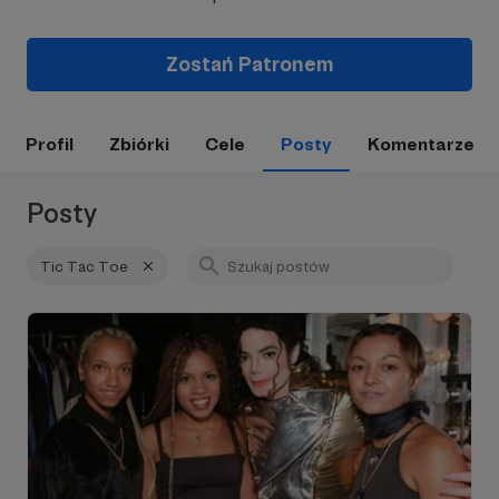
Zostań Patronem
Profil
Zbiórki
Cele
Posty
Komentarze
Posty
Tic Tac Toe