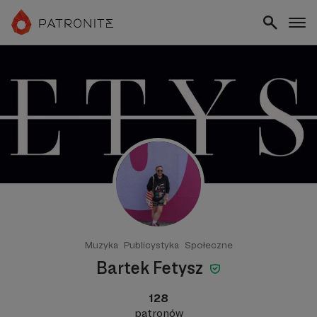
Muzyka
Publicystyka
Społeczne
Bartek Fetysz
128
patronów