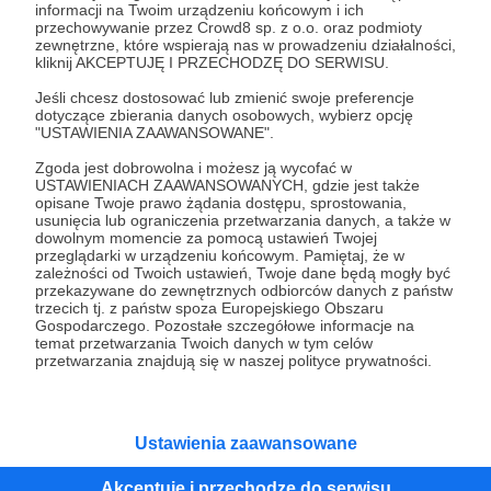
informacji na Twoim urządzeniu końcowym i ich
przechowywanie przez Crowd8 sp. z o.o. oraz podmioty
02.06.2023
Brak komentarzy
●
zewnętrzne, które wspierają nas w prowadzeniu działalności,
kliknij AKCEPTUJĘ I PRZECHODZĘ DO SERWISU.
(Nie)bycie
Jeśli chcesz dostosować lub zmienić swoje preferencje
Czy Zachód jest stroną rosyjsko-ukraińskiego konfliktu? I
dotyczące zbierania danych osobowych, wybierz opcję
tak, i nie. Premiera wpisu na Patronite!
"USTAWIENIA ZAAWANSOWANE".
ZSU
NATO
Zachód
+3
Zgoda jest dobrowolna i możesz ją wycofać w
USTAWIENIACH ZAAWANSOWANYCH, gdzie jest także
opisane Twoje prawo żądania dostępu, sprostowania,
usunięcia lub ograniczenia przetwarzania danych, a także w
dowolnym momencie za pomocą ustawień Twojej
przeglądarki w urządzeniu końcowym. Pamiętaj, że w
zależności od Twoich ustawień, Twoje dane będą mogły być
przekazywane do zewnętrznych odbiorców danych z państw
trzecich tj. z państw spoza Europejskiego Obszaru
Gospodarczego. Pozostałe szczegółowe informacje na
temat przetwarzania Twoich danych w tym celów
przetwarzania znajdują się w naszej polityce prywatności.
Ustawienia zaawansowane
04.01.2023
Brak komentarzy
●
Akceptuję i przechodzę do serwisu