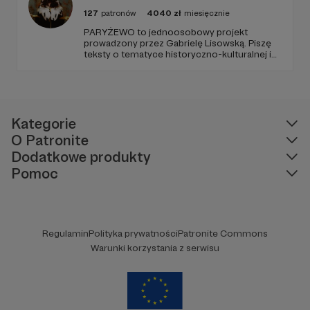
127
patronów
4040
zł
miesięcznie
PARYŻEWO to jednoosobowy projekt
prowadzony przez Gabrielę Lisowską. Piszę
teksty o tematyce historyczno-kulturalnej i
społecznej, tworzę dwa podcasty –
PARYŻEWO i TW: LISOWSKA oraz regularnie
publikuję treści na Instagramie.
Kategorie
O Patronite
Dodatkowe produkty
Pomoc
Regulamin
Polityka prywatności
Patronite Commons
Warunki korzystania z serwisu