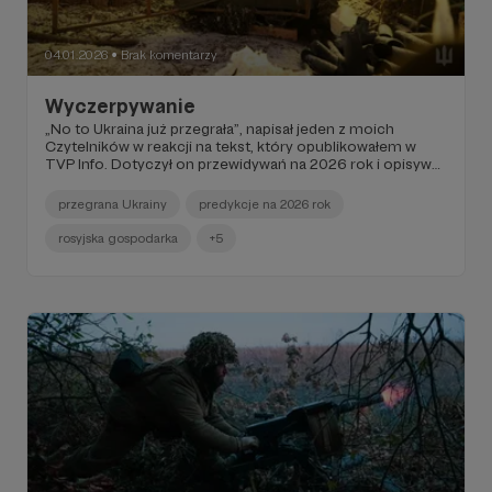
04.01.2026
Brak komentarzy
●
Wyczerpywanie
„No to Ukraina już przegrała”, napisał jeden z moich
Czytelników w reakcji na tekst, który opublikowałem w
TVP Info. Dotyczył on przewidywań na 2026 rok i opisywał
trudną sytuację władz w Kijowie. O niczym w artykule nie
przesądzałem, ale materiał istotnie nie był hurra-
przegrana Ukrainy
predykcje na 2026 rok
optymistyczny (bo być nie mógł…), ponieważ jednak
pisałem głównie z perspektywy ukraińskiej, rzeczywiście
rosyjska gospodarka
+5
można było odnieść wrażenie pewnej „asymetrii
pesymizmu”.