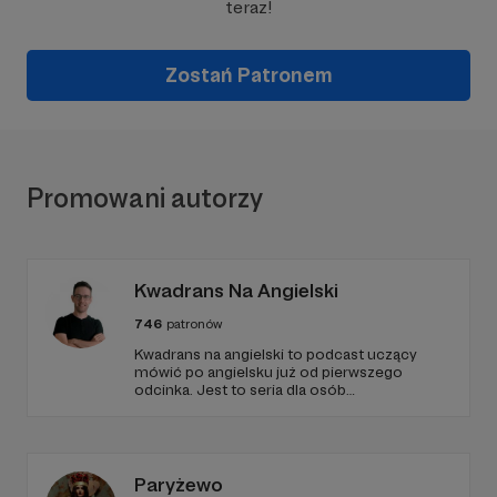
teraz!
Zostań Patronem
Promowani autorzy
Kwadrans Na Angielski
746
patronów
Kwadrans na angielski to podcast uczący
mówić po angielsku już od pierwszego
odcinka. Jest to seria dla osób
początkujących, którzy chcą przełamać
barierę przed mówieniem w języku obcym,
odświeżyć sobie angielski, albo... nauczyć się
go po raz pierwszy. Spodziewajcie się
nowego odcinka co czwartek.
Paryżewo