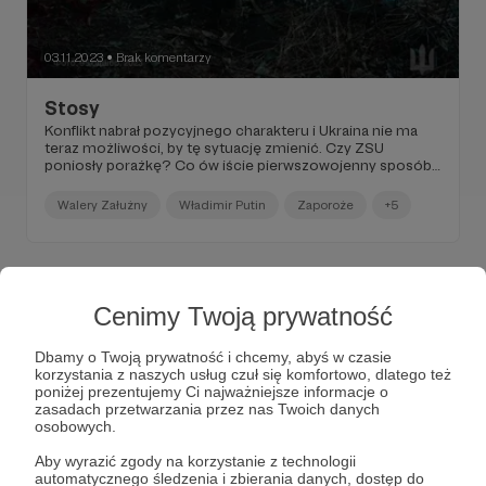
03.11.2023
Brak komentarzy
●
Stosy
Konflikt nabrał pozycyjnego charakteru i Ukraina nie ma
teraz możliwości, by tę sytuację zmienić. Czy ZSU
poniosły porażkę? Co ów iście pierwszowojenny sposób
zmagań oznacza dla armii i państwa ukraińskiego?
Walery Załużny
Władimir Putin
Zaporoże
+5
Cenimy Twoją prywatność
Dbamy o Twoją prywatność i chcemy, abyś w czasie
korzystania z naszych usług czuł się komfortowo, dlatego też
poniżej prezentujemy Ci najważniejsze informacje o
zasadach przetwarzania przez nas Twoich danych
osobowych.
Aby wyrazić zgody na korzystanie z technologii
automatycznego śledzenia i zbierania danych, dostęp do