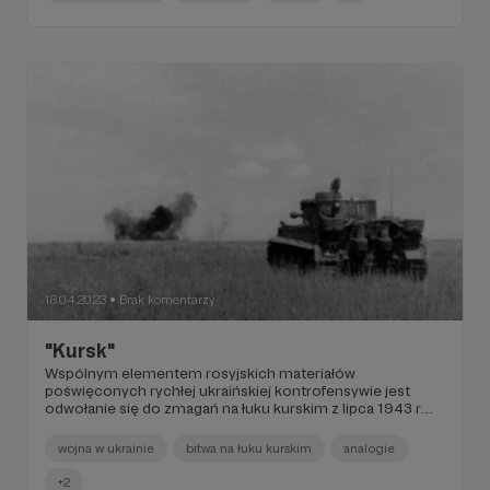
18.04.2023
Brak komentarzy
●
"Kursk"
Wspólnym elementem rosyjskich materiałów
poświęconych rychłej ukraińskiej kontrofensywie jest
odwołanie się do zmagań na łuku kurskim z lipca 1943 r.
Premiera wpisu na Patronite!
wojna w ukrainie
bitwa na łuku kurskim
analogie
+2