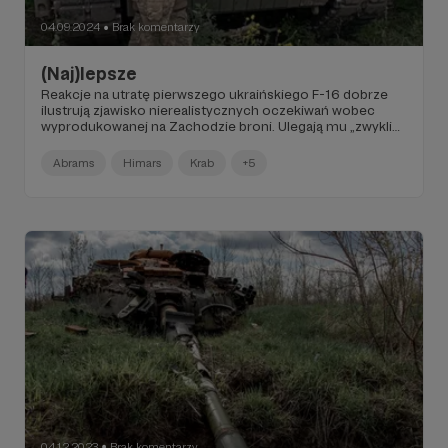
04.09.2024
Brak komentarzy
●
(Naj)lepsze
Reakcje na utratę pierwszego ukraińskiego F-16 dobrze
ilustrują zjawisko nierealistycznych oczekiwań wobec
wyprodukowanej na Zachodzie broni. Ulegają mu „zwykli
zjadacze chleba”, ale i pośród fachowców zdarzają się
nadmierni optymiści.
Abrams
Himars
Krab
+5
04.12.2023
Brak komentarzy
●