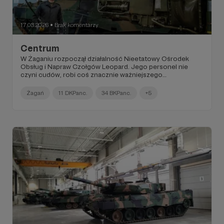
17.03.2026
Brak komentarzy
●
Centrum
W Żaganiu rozpoczął działalność Nieetatowy Ośrodek
Obsług i Napraw Czołgów Leopard. Jego personel nie
czyni cudów, robi coś znacznie ważniejszego…
Żagań
11 DKPanc.
34 BKPanc.
+5