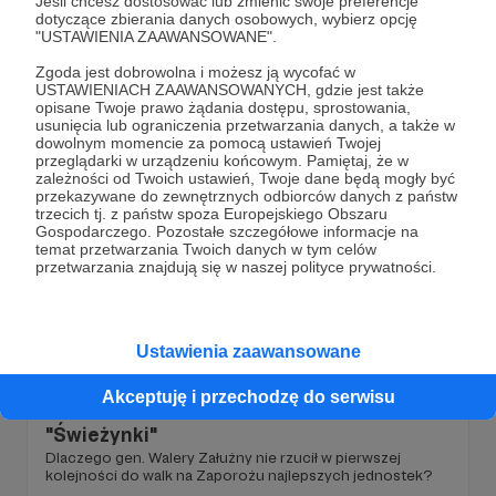
Jeśli chcesz dostosować lub zmienić swoje preferencje
Nie ma się co fiksować na fakcie, że ostatecznie Ukraina
dotyczące zbierania danych osobowych, wybierz opcję
otrzyma kilkaset czołgów Leopard 1.
"USTAWIENIA ZAAWANSOWANE".
Leopard 1
Leopard 2
T-72EA
+5
Zgoda jest dobrowolna i możesz ją wycofać w
USTAWIENIACH ZAAWANSOWANYCH, gdzie jest także
opisane Twoje prawo żądania dostępu, sprostowania,
usunięcia lub ograniczenia przetwarzania danych, a także w
dowolnym momencie za pomocą ustawień Twojej
przeglądarki w urządzeniu końcowym. Pamiętaj, że w
zależności od Twoich ustawień, Twoje dane będą mogły być
przekazywane do zewnętrznych odbiorców danych z państw
trzecich tj. z państw spoza Europejskiego Obszaru
Gospodarczego. Pozostałe szczegółowe informacje na
temat przetwarzania Twoich danych w tym celów
przetwarzania znajdują się w naszej polityce prywatności.
Ustawienia zaawansowane
14.06.2023
Brak komentarzy
●
Akceptuję i przechodzę do serwisu
"Świeżynki"
Dlaczego gen. Walery Załużny nie rzucił w pierwszej
kolejności do walk na Zaporożu najlepszych jednostek?