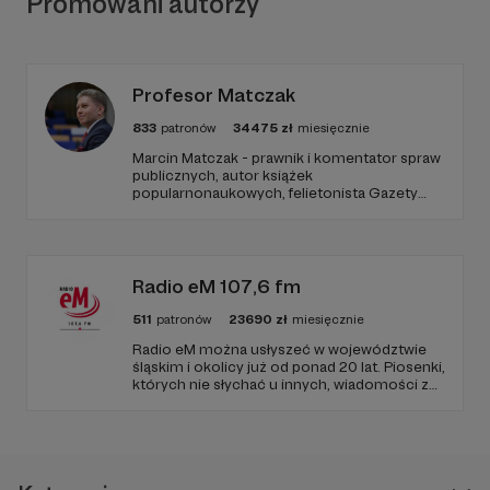
Promowani autorzy
Profesor Matczak
833
patronów
34475
zł
miesięcznie
Marcin Matczak - prawnik i komentator spraw
publicznych, autor książek
popularnonaukowych, felietonista Gazety
Wyborczej, autor podkastów i filmów
edukacyjnych. Mówi jasno o prawie, filozofii i
języku. Promuje umiarkowanie w życiu
publicznym, walczy z plemiennością i
bańkami informacyjnymi.
Radio eM 107,6 fm
511
patronów
23690
zł
miesięcznie
Radio eM można usłyszeć w województwie
śląskim i okolicy już od ponad 20 lat. Piosenki,
których nie słychać u innych, wiadomości z
regionu, wartościowe treści, no i dobry
humor. To wszystko znajdziecie u nas.
Jesteście z nami każdego dnia, a teraz
zachęcamy - zostańcie naszymi Patronami!