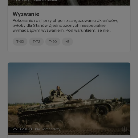
Wyzwanie
Pokonanie rosji przy chęci i zaangażowaniu Ukraińców,
byłoby dla Stanów Zjednoczonych niespecjalnie
wymagającym wyzwaniem. Pod warunkiem, że nie
zabraknie politycznej woli.
T-62
T-72
T-90
+5
25.10.2023
Brak komentarzy
●