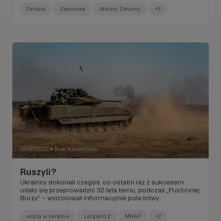
Omaha
Zaporoże
Walery Załużny
+3
09.06.2023
Brak komentarzy
●
Ruszyli?
Ukraińcy dokonali czegoś, co ostatni raz z sukcesem
udało się przeprowadzić 32 lata temu, podczas „Pustynnej
Burzy” – wyizolowali informacyjnie pole bitwy.
wojna w ukrainie
Leopard 2
MRAP
+2