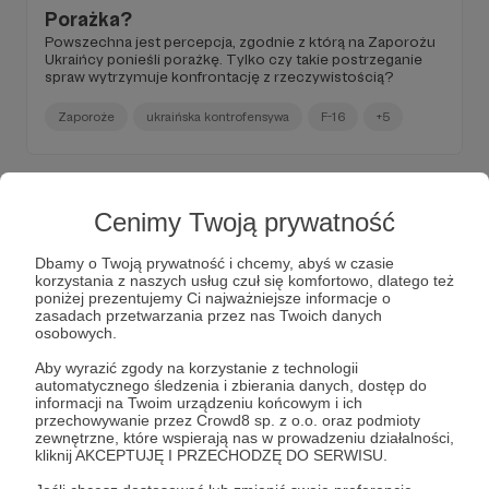
Porażka?
Powszechna jest percepcja, zgodnie z którą na Zaporożu
Ukraińcy ponieśli porażkę. Tylko czy takie postrzeganie
spraw wytrzymuje konfrontację z rzeczywistością?
Zaporoże
ukraińska kontrofensywa
F-16
+5
Cenimy Twoją prywatność
Dbamy o Twoją prywatność i chcemy, abyś w czasie
korzystania z naszych usług czuł się komfortowo, dlatego też
poniżej prezentujemy Ci najważniejsze informacje o
zasadach przetwarzania przez nas Twoich danych
osobowych.
Aby wyrazić zgody na korzystanie z technologii
automatycznego śledzenia i zbierania danych, dostęp do
informacji na Twoim urządzeniu końcowym i ich
przechowywanie przez Crowd8 sp. z o.o. oraz podmioty
19.09.2023
Brak komentarzy
●
zewnętrzne, które wspierają nas w prowadzeniu działalności,
kliknij AKCEPTUJĘ I PRZECHODZĘ DO SERWISU.
Ersatz