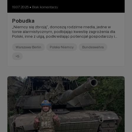
19.07.2025
Brak komentarzy
●
Pobudka
„Niemcy się zbroją”, donoszą rodzime media, jedne w
tonie alarmistycznym, podbijając kwestię zagrożenia dla
Polski, inne z ulgą, podkreślając potencjał gospodarczy i
ludnościowy RFN.
Warszawa-Berlin
Polska-Niemcy
Bundeswehra
+5