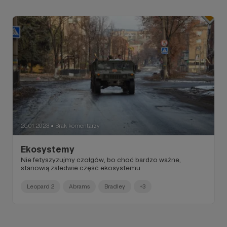
25.01.2023
Brak komentarzy
●
Ekosystemy
Nie fetyszyzujmy czołgów, bo choć bardzo ważne,
stanowią zaledwie część ekosystemu.
Leopard 2
Abrams
Bradley
+3