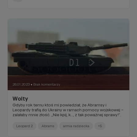
26.01.2023
Brak komentarzy
●
Wolty
Gdyby rok temu ktoś mi powiedział, że Abramsy i
Leopardy trafią do Ukrainy w ramach pomocy wojskowej –
zalałaby mnie złość. „Nie kpij, k…, z tak poważnej sprawy!”.
Leopard 2
Abrams
armia radziecka
+5