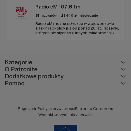
Radio eM 107,6 fm
511
patronów
23440
zł
miesięcznie
Radio eM można usłyszeć w województwie
śląskim i okolicy już od ponad 20 lat. Piosenki,
których nie słychać u innych, wiadomości z
regionu, wartościowe treści, no i dobry
humor. To wszystko znajdziecie u nas.
Jesteście z nami każdego dnia, a teraz
zachęcamy - zostańcie naszymi Patronami!
Kategorie
O Patronite
Dodatkowe produkty
Pomoc
Regulamin
Polityka prywatności
Patronite Commons
Warunki korzystania z serwisu