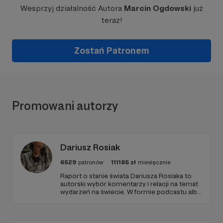
Wesprzyj działalność Autora
Marcin Ogdowski
już
teraz!
Zostań Patronem
Promowani autorzy
Dariusz Rosiak
6529
patronów
111185
zł
miesięcznie
Raport o stanie świata Dariusza Rosiaka to
autorski wybór komentarzy i relacji na temat
wydarzeń na świecie. W formie podcastu albo
programów na żywo z różnych miejsc na
ziemi.