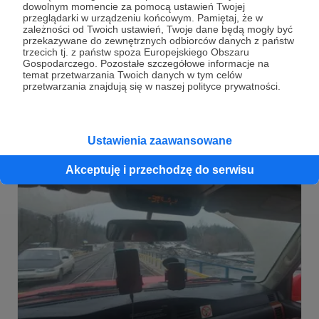
dowolnym momencie za pomocą ustawień Twojej
21.02.2023
Brak komentarzy
●
przeglądarki w urządzeniu końcowym. Pamiętaj, że w
zależności od Twoich ustawień, Twoje dane będą mogły być
Deprawacja
przekazywane do zewnętrznych odbiorców danych z państw
trzecich tj. z państw spoza Europejskiego Obszaru
Jedna kwestia w mowie putina mnie rozbawiła –
Gospodarczego. Pozostałe szczegółowe informacje na
oskarżenie w naszą, zachodnią stronę, że deprawujemy
temat przetwarzania Twoich danych w tym celów
dzieci (na co roSSja nigdy u siebie nie pozwoli!).
przetwarzania znajdują się w naszej polityce prywatności.
Władimir Putin
rosja
rosja to państwo terrorystyczne
+1
Ustawienia zaawansowane
Akceptuję i przechodzę do serwisu