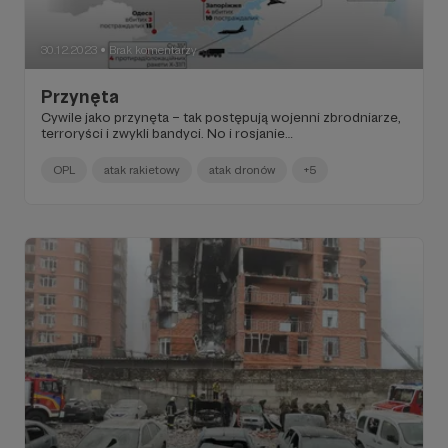
30.12.2023
Brak komentarzy
●
Przynęta
Cywile jako przynęta – tak postępują wojenni zbrodniarze,
terroryści i zwykli bandyci. No i rosjanie…
OPL
atak rakietowy
atak dronów
+5