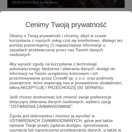
28.06.2023
Brak komentarzy
●
"Ria"
Mimo wszystko nie przesądzałbym o celowości
Cenimy Twoją prywatność
rosyjskiego ataku w Kramatorsku, o premedytacji, z jaką
wybrano cywilny obiekt.
Dbamy o Twoją prywatność i chcemy, abyś w czasie
korzystania z naszych usług czuł się komfortowo, dlatego też
Kramatorsk
ataki rakietowe
poniżej prezentujemy Ci najważniejsze informacje o
zasadach przetwarzania przez nas Twoich danych
rosja to państwo terrorystyczne
+2
osobowych.
Aby wyrazić zgody na korzystanie z technologii
automatycznego śledzenia i zbierania danych, dostęp do
informacji na Twoim urządzeniu końcowym i ich
przechowywanie przez Crowd8 sp. z o.o. oraz podmioty
zewnętrzne, które wspierają nas w prowadzeniu działalności,
kliknij AKCEPTUJĘ I PRZECHODZĘ DO SERWISU.
Jeśli chcesz dostosować lub zmienić swoje preferencje
dotyczące zbierania danych osobowych, wybierz opcję
"USTAWIENIA ZAAWANSOWANE".
Zgoda jest dobrowolna i możesz ją wycofać w
USTAWIENIACH ZAAWANSOWANYCH, gdzie jest także
opisane Twoje prawo żądania dostępu, sprostowania,
usunięcia lub ograniczenia przetwarzania danych, a także w