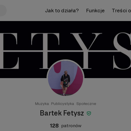
Jak to działa?
Funkcje
Treści 
Muzyka
Publicystyka
Społeczne
Bartek Fetysz
128
patronów