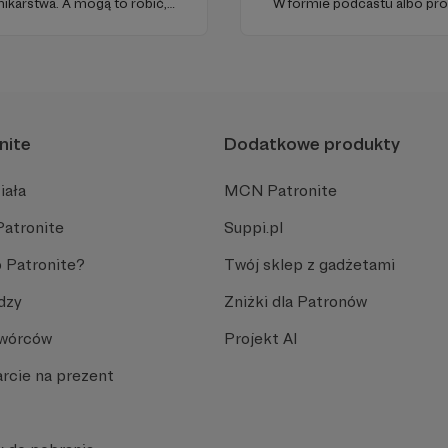
karstwa. A mogą to robić,
W formie podcastu albo pr
ełni niezależne i… wolne!
miejsc na ziemi.
ości zależy dziś od Twojego
nite
Dodatkowe produkty
iała
MCN Patronite
Patronite
Suppi.pl
 Patronite?
Twój sklep z gadżetami
dzy
Zniżki dla Patronów
Twórców
Projekt AI
rcie na prezent