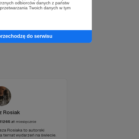
trznych odbiorców danych z państw
 przetwarzania Twoich danych w tym
przechodzę do serwisu
z Rosiak
11265
zł
miesięcznie
sza Rosiaka to autorski
na temat wydarzeń na świecie.