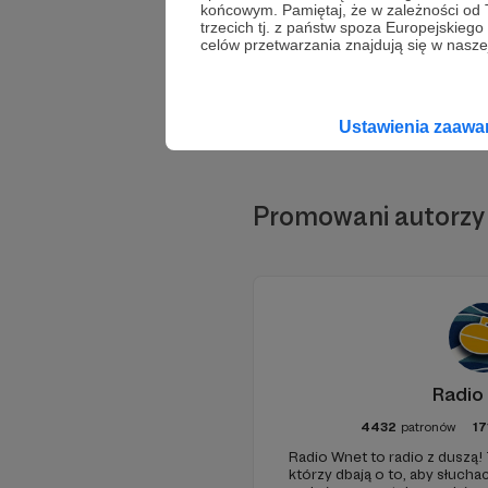
końcowym. Pamiętaj, że w zależności od
trzecich tj. z państw spoza Europejskie
celów przetwarzania znajdują się w naszej
Ustawienia zaaw
Promowani autorzy
Radio
4432
patronów
17
Radio Wnet to radio z duszą! 
którzy dbają o to, aby słuc