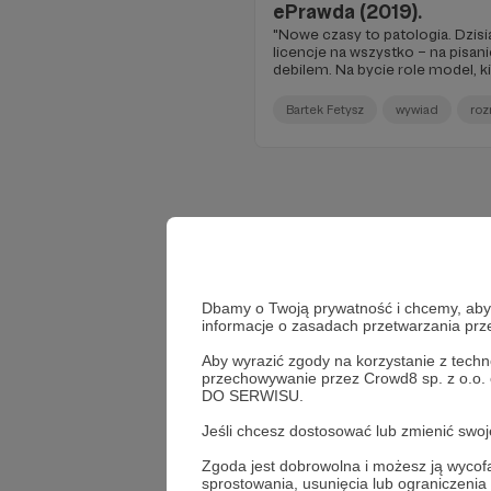
ePrawda (2019).
"Nowe czasy to patologia. Dzisia
licencje na wszystko – na pisani
debilem. Na bycie role model, 
wymalowany brak mózgu i oczy
jest Influencer? Na mnie nie ma
Bartek Fetysz
wywiad
ro
zastanawiam się, kim są ludzie 
taką Angelikę Muchę — celebryck
znanymi facetami i ich dotyka, 
mediach. Zatem z tego wszystkie
powiedziałeś, gatunkiem wymie
szlachetne. Często okupione c
wynagrodzeniem. Ale ja się nie s
Pisałem teksty na tak zwane z
razy z marnym skutkiem, bo “jes
jest na Ciebie gotowa”. Po co za
go później chce spiłować?"
Dbamy o Twoją prywatność i chcemy, abyś 
informacje o zasadach przetwarzania pr
Aby wyrazić zgody na korzystanie z techn
przechowywanie przez Crowd8 sp. z o.o.
DO SERWISU.
Jeśli chcesz dostosować lub zmienić sw
Zgoda jest dobrowolna i możesz ją wyc
sprostowania, usunięcia lub ograniczeni