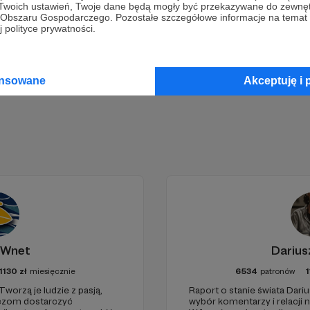
 Twoich ustawień, Twoje dane będą mogły być przekazywane do zewnę
go Obszaru Gospodarczego. Pozostałe szczegółowe informacje na temat
 polityce prywatności.
Zostań Patronem
ansowane
Akceptuję i 
 Wnet
Darius
1130
zł
miesięcznie
6534
patronów
1
Tworzą je ludzie z pasją,
Raport o stanie świata Dariu
haczom dostarczyć
wybór komentarzy i relacji 