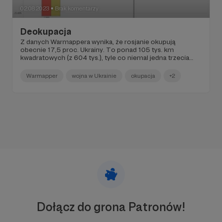
02.08.2023
Brak komentarzy
●
Deokupacja
Z danych Warmappera wynika, że rosjanie okupują
obecnie 17,5 proc. Ukrainy. To ponad 105 tys. km
kwadratowych (z 604 tys.), tyle co niemal jedna trzecia
powierzchni Polski. Premiera wpisu na Patronite!
Warmapper
wojna w Ukrainie
okupacja
+2
Dołącz do grona Patronów!