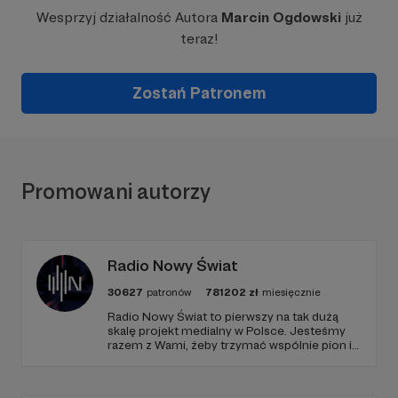
Wesprzyj działalność Autora
Marcin Ogdowski
już
teraz!
Zostań Patronem
Promowani autorzy
Radio Nowy Świat
30627
patronów
781202
zł
miesięcznie
Radio Nowy Świat to pierwszy na tak dużą
skalę projekt medialny w Polsce. Jesteśmy
razem z Wami, żeby trzymać wspólnie pion i
poziom. Jeśli chcesz nam w tym pomóc -
zapraszamy, miejsca nie zabraknie. :)