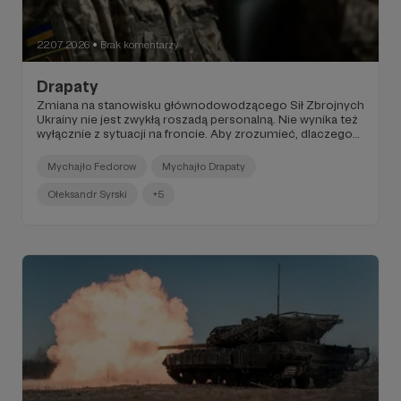
22.07.2026
Brak komentarzy
●
Drapaty
Zmiana na stanowisku głównodowodzącego Sił Zbrojnych
Ukrainy nie jest zwykłą roszadą personalną. Nie wynika też
wyłącznie z sytuacji na froncie. Aby zrozumieć, dlaczego
Wołodymyr Zełenski zdecydował się odwołać gen.
Ołeksandra Syrskiego i powierzyć dowodzenie gen.
Mychajło Fedorow
Mychajło Drapaty
Mychajłowi Drapatemu, trzeba cofnąć się o kilka dni – do
wydarzeń, które rozegrały się nie na linii frontu, lecz na
Ołeksandr Syrski
+5
ulicach ukraińskich miast.