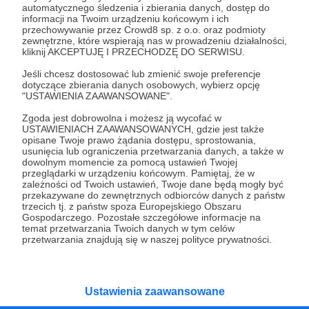
automatycznego śledzenia i zbierania danych, dostęp do
23.09.2024
Brak komentarzy
●
informacji na Twoim urządzeniu końcowym i ich
przechowywanie przez Crowd8 sp. z o.o. oraz podmioty
Warunek
zewnętrzne, które wspierają nas w prowadzeniu działalności,
kliknij AKCEPTUJĘ I PRZECHODZĘ DO SERWISU.
Bez „nadzabijania” agresorów – w relacji bardziej
korzystnej dla siebie niż ma to miejsce do tej pory –
Jeśli chcesz dostosować lub zmienić swoje preferencje
Ukraina tego starcia nie przetrwa.
dotyczące zbierania danych osobowych, wybierz opcję
"USTAWIENIA ZAAWANSOWANE".
demografia
straty bezpowrotne
Zgoda jest dobrowolna i możesz ją wycofać w
wojna na wyniszczenie
+5
USTAWIENIACH ZAAWANSOWANYCH, gdzie jest także
opisane Twoje prawo żądania dostępu, sprostowania,
usunięcia lub ograniczenia przetwarzania danych, a także w
dowolnym momencie za pomocą ustawień Twojej
przeglądarki w urządzeniu końcowym. Pamiętaj, że w
zależności od Twoich ustawień, Twoje dane będą mogły być
przekazywane do zewnętrznych odbiorców danych z państw
trzecich tj. z państw spoza Europejskiego Obszaru
Gospodarczego. Pozostałe szczegółowe informacje na
temat przetwarzania Twoich danych w tym celów
przetwarzania znajdują się w naszej polityce prywatności.
Ustawienia zaawansowane