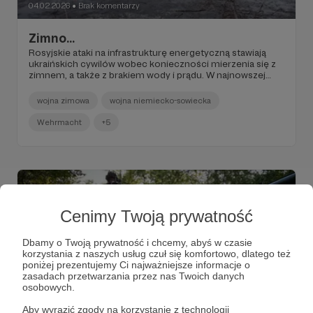
04.02.2026
Brak komentarzy
●
Zimno...
Rosyjskie ataki na infrastrukturę energetyczną stawiają
ukraińskich cywilów wobec konieczności mierzenia się z
zimnem, a także z brakiem wody i prądu. W najnowszej
historii wojen rzadko zdarzało się, by to doświadczenie
było tak bardzo zbieżne z tym, czego doświadczają
wojna zimowa
wojna niemiecko-sowiecka
żołnierze na froncie.
Wehrmacht
+5
Cenimy Twoją prywatność
Dbamy o Twoją prywatność i chcemy, abyś w czasie
korzystania z naszych usług czuł się komfortowo, dlatego też
poniżej prezentujemy Ci najważniejsze informacje o
zasadach przetwarzania przez nas Twoich danych
osobowych.
Aby wyrazić zgody na korzystanie z technologii