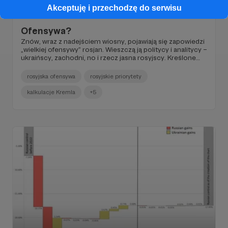
10.04.2024
Brak komentarzy
Akceptuję i przechodzę do serwisu
●
Ofensywa?
Znów, wraz z nadejściem wiosny, pojawiają się zapowiedzi
„wielkiej ofensywy” rosjan. Wieszczą ją politycy i analitycy –
ukraińscy, zachodni, no i rzecz jasna rosyjscy. Kreślone
scenariusze są najczęściej ponure, patrząc z perspektywy
(pro)ukraińskiej.
rosyjska ofensywa
rosyjskie priorytety
kalkulacje Kremla
+5