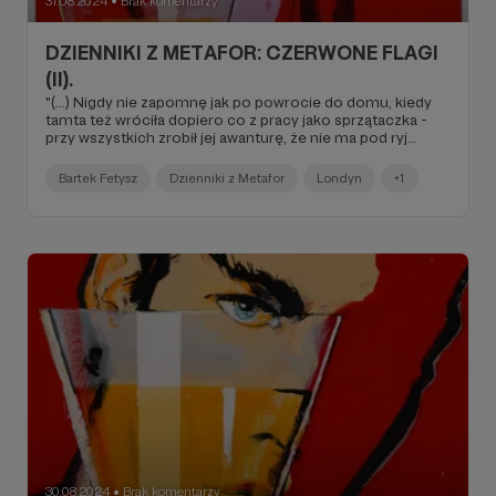
31.08.2024
Brak komentarzy
●
DZIENNIKI Z METAFOR: CZERWONE FLAGI
(II).
"(...) Nigdy nie zapomnę jak po powrocie do domu, kiedy
tamta też wróciła dopiero co z pracy jako sprzątaczka -
przy wszystkich zrobił jej awanturę, że nie ma pod ryj
podstawionej kolacji. Siedziałem wtedy przy tym stole z
koleżanką, która przyszła mnie odwiedzić. I nie pamiętam
Bartek Fetysz
Dzienniki z Metafor
Londyn
+1
dlaczego, były tam wolne tylko trzy krzesła. Dwa
okupowaliśmy my, jedno stało wolne. I on na nim usiadł,
mając wyjebane na to, że jego dziewczyna, również
zmęczona, po ugotowaniu mu paszy nie ma gdzie usiąść.
-Możesz stać - powiedział do niej. -Że co? - zapytałem
(...)".
30.08.2024
Brak komentarzy
●