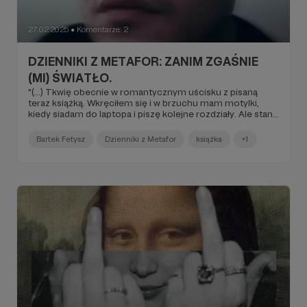
27.02.2025
Komentarze: 2
●
DZIENNIKI Z METAFOR: ZANIM ZGAŚNIE
(MI) ŚWIATŁO.
"(...) Tkwię obecnie w romantycznym uścisku z pisaną
teraz książką. Wkręciłem się i w brzuchu mam motylki,
kiedy siadam do laptopa i piszę kolejne rozdziały. Ale stan
zakochania nie będzie trwał długo i gdybym miał opisać na
dzisiaj relację z "Zanim zgaśnie światło na Facebooku to
Bartek Fetysz
Dzienniki z Metafor
książka
+1
brzmiałby: "W związku z...". Za kilka tygodni status zmienię
na "To skomplikowane...". A przed premierą to już będzie:
"Samotny" albo "Wdowiec", bo po tygodniach
redagowania swojego tekstu przez obcych, będę go
szczerze nienawidzić (...)".