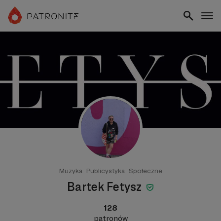
Muzyka
Publicystyka
Społeczne
Bartek Fetysz
128
patronów