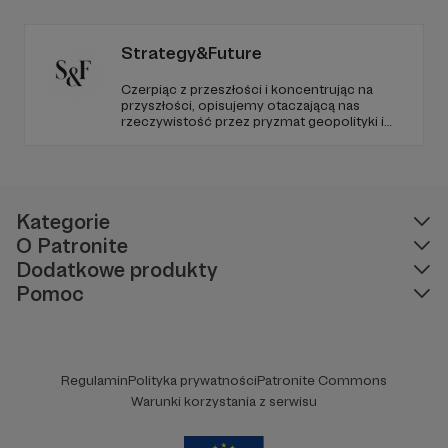
Strategy&Future
Czerpiąc z przeszłości i koncentrując na
przyszłości, opisujemy otaczającą nas
rzeczywistość przez pryzmat geopolityki i
geostrategii. Naszym celem jest uczynienie
ze Strategy&Future kluczowego źródła myśli
geopolitycznej w Polsce i w Europie.
Kategorie
O Patronite
Dodatkowe produkty
Pomoc
Regulamin
Polityka prywatności
Patronite Commons
Warunki korzystania z serwisu