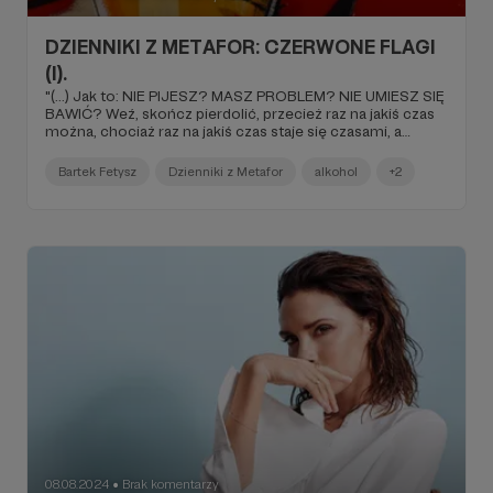
DZIENNIKI Z METAFOR: CZERWONE FLAGI
(I).
"(...) Jak to: NIE PIJESZ? MASZ PROBLEM? NIE UMIESZ SIĘ
BAWIĆ? Weź, skończ pierdolić, przecież raz na jakiś czas
można, chociaż raz na jakiś czas staje się czasami, a
czasami staje się częściej, a częściej staje się kilka razy w
tygodniu, a kilka razy w tygodniu staje się codziennie (...)".
Bartek Fetysz
Dzienniki z Metafor
alkohol
+2
08.08.2024
Brak komentarzy
●