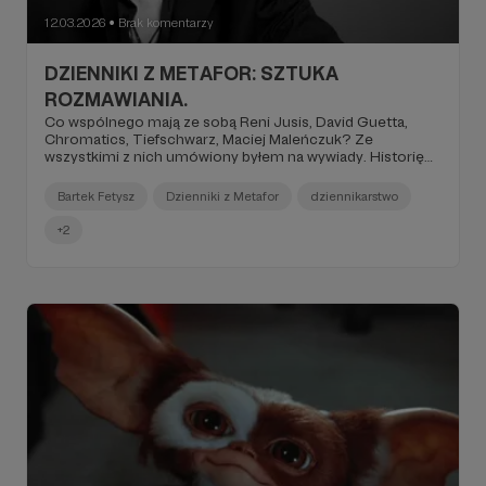
12.03.2026
Brak komentarzy
●
DZIENNIKI Z METAFOR: SZTUKA
ROZMAWIANIA.
Co wspólnego mają ze sobą Reni Jusis, David Guetta,
Chromatics, Tiefschwarz, Maciej Maleńczuk? Ze
wszystkimi z nich umówiony byłem na wywiady. Historię
tych rozmów opisuję w swoich dziennikach. DZIENNIKI to
ekskluzywny cykl, którego nie przeczytasz nigdzie indziej.
Bartek Fetysz
Dzienniki z Metafor
dziennikarstwo
Próg 50 złotych plus. Tylko na Patronite.
+2