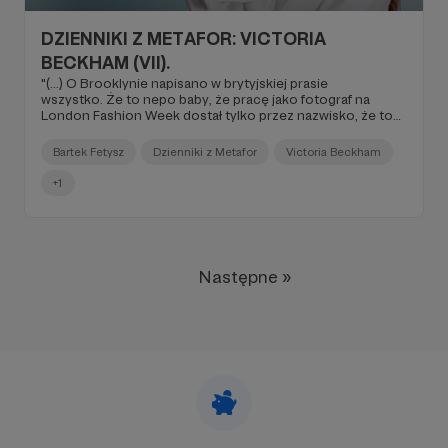
DZIENNIKI Z METAFOR: VICTORIA
BECKHAM (VII).
"(...) O Brooklynie napisano w brytyjskiej prasie
wszystko. Że to nepo baby, że pracę jako fotograf na
London Fashion Week dostał tylko przez nazwisko, że to
nierób, ćpun, alkoholik, gruby, brzydki, że do ojca to mu
daleko. Zakała rodziny. Z jego żony zaś zrobili jakąś
Bartek Fetysz
Dzienniki z Metafor
Victoria Beckham
rozhisteryzowaną niunię, która ma na pieńku z Victorią.
Brytyjskie tabloidy to jest inny układ planetarny. Zaszczuły
+1
tyle osób publicznych, że naprawdę mają krew na rękach
(...)".
Następne »