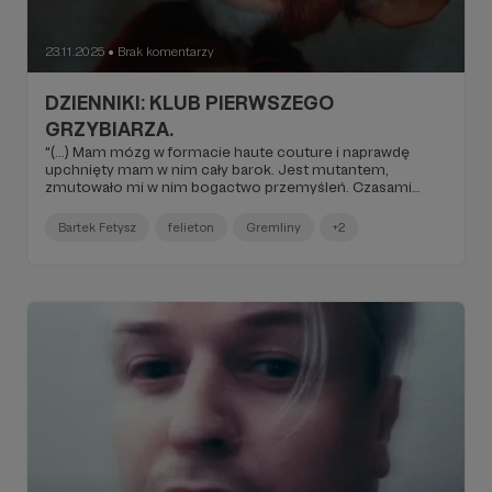
23.11.2025
Brak komentarzy
●
DZIENNIKI: KLUB PIERWSZEGO
GRZYBIARZA.
"(...) Mam mózg w formacie haute couture i naprawdę
upchnięty mam w nim cały barok. Jest mutantem,
zmutowało mi w nim bogactwo przemyśleń. Czasami
myślę nawet, że jest w nim naprawdę luksusowo. Czuję
przesyt codziennych myśli, a co dopiero gdyby je podlać
Bartek Fetysz
felieton
Gremliny
+2
psychodeliczną benzyną. Istny pożar w burdelu, wszystkie
dziwki neuronów płoną żywcem bez stosu. Na bramce ja,
nieczuły na ich krzyki burdeltata. Tylko mi szalik nałożyć i
od razu michę mam uśmiechniętą jak nowy Prezydent.
Fetysz kibol. W dodatku narodowiec. Umysłowy strażnik
Ćmielowa (...)".