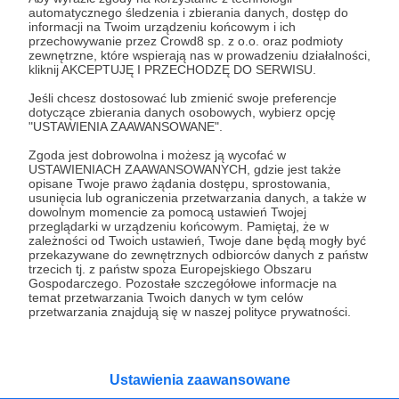
06.01.2025
Brak komentarzy
●
automatycznego śledzenia i zbierania danych, dostęp do
informacji na Twoim urządzeniu końcowym i ich
przechowywanie przez Crowd8 sp. z o.o. oraz podmioty
DZIENNIKI: PR-OWY INSTYTUT
zewnętrzne, które wspierają nas w prowadzeniu działalności,
KULTURALNY.
kliknij AKCEPTUJĘ I PRZECHODZĘ DO SERWISU.
"(...) jeśli nie jest Pan jedynie sfrustrowanym , bezrobotnym
Jeśli chcesz dostosować lub zmienić swoje preferencje
pedałem i ciotą - a inteligentnym młodym dziennikarzem,
dotyczące zbierania danych osobowych, wybierz opcję
który ma ambicje na wiecej niż emocjonalne wpisy, nie
"USTAWIENIA ZAAWANSOWANE".
tylko na moim FB, (…) to zalecam analizę swot :-) Wszelkich
sukcesów:-) Neprwdę stabilnych i wielkich, zawsze i
Bartek Fetysz
Dzienniki z Metafor
dziennikarstwo
Zgoda jest dobrowolna i możesz ją wycofać w
wszędzie:-) (...)"
USTAWIENIACH ZAAWANSOWANYCH, gdzie jest także
+2
opisane Twoje prawo żądania dostępu, sprostowania,
usunięcia lub ograniczenia przetwarzania danych, a także w
dowolnym momencie za pomocą ustawień Twojej
przeglądarki w urządzeniu końcowym. Pamiętaj, że w
zależności od Twoich ustawień, Twoje dane będą mogły być
przekazywane do zewnętrznych odbiorców danych z państw
trzecich tj. z państw spoza Europejskiego Obszaru
Gospodarczego. Pozostałe szczegółowe informacje na
temat przetwarzania Twoich danych w tym celów
przetwarzania znajdują się w naszej polityce prywatności.
Ustawienia zaawansowane