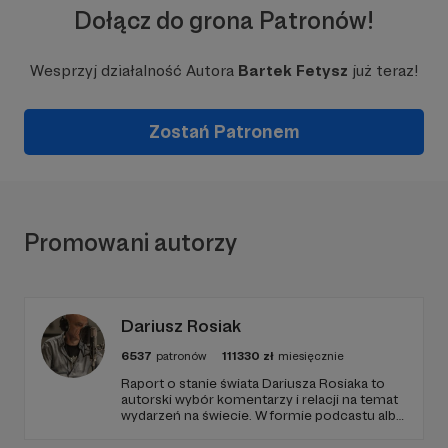
Dołącz do grona Patronów!
Wesprzyj działalność Autora
Bartek Fetysz
już teraz!
Zostań Patronem
Promowani autorzy
Dariusz Rosiak
6537
patronów
111330
zł
miesięcznie
Raport o stanie świata Dariusza Rosiaka to
autorski wybór komentarzy i relacji na temat
wydarzeń na świecie. W formie podcastu albo
programów na żywo z różnych miejsc na
ziemi.