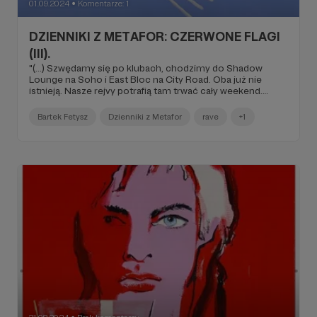
01.09.2024
Komentarze: 1
●
DZIENNIKI Z METAFOR: CZERWONE FLAGI
(III).
"(...) Szwędamy się po klubach, chodzimy do Shadow
Lounge na Soho i East Bloc na City Road. Oba już nie
istnieją. Nasze rejvy potrafią tam trwać cały weekend.
Wszystkich tam znam, więc nigdy nie płacimy za
wejściówkę. Alise, z którą dalej mieszkamy, jest bardzo
Bartek Fetysz
Dzienniki z Metafor
rave
+1
zazdrosna o naszą przyjaźń. Wtedy wcale dużo nie pijemy,
ale Alise zawsze zajebana jest do granic możliwości.
Wtedy mało się mówi o zdrowiu psychicznym i depresji.
Wcale o nich nie myślimy, bo liczy się techno, a dla Audrey
jeszcze koks, który namiętnie wciąga (...)".