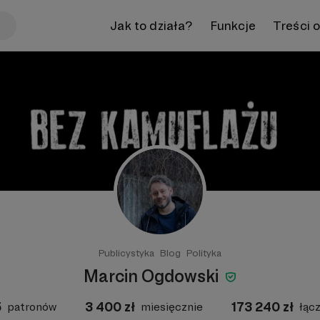
Jak to działa?
Funkcje
Treści 
Publicystyka
Blog
Polityka
Marcin Ogdowski
5
3 400
zł
173 240
zł
patronów
miesięcznie
łąc