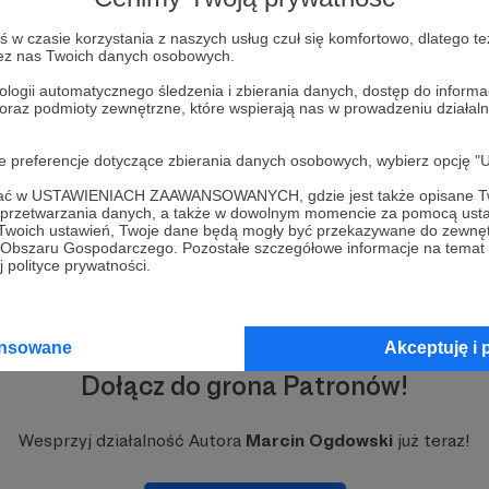
grupa wagnera
Jewgienij Prigożyn
NATO
w czasie korzystania z naszych usług czuł się komfortowo, dlatego te
zez nas Twoich danych osobowych.
+2
ologii automatycznego śledzenia i zbierania danych, dostęp do inform
 oraz podmioty zewnętrzne, które wspierają nas w prowadzeniu dział
oje preferencje dotyczące zbierania danych osobowych, wybierz op
ofać w USTAWIENIACH ZAAWANSOWANYCH, gdzie jest także opisane Tw
a przetwarzania danych, a także w dowolnym momencie za pomocą usta
 Twoich ustawień, Twoje dane będą mogły być przekazywane do zewnę
go Obszaru Gospodarczego. Pozostałe szczegółowe informacje na temat
 polityce prywatności.
ansowane
Akceptuję i 
Dołącz do grona Patronów!
Wesprzyj działalność Autora
Marcin Ogdowski
już teraz!