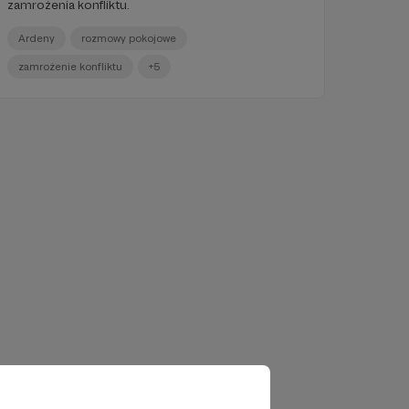
zamrożenia konfliktu.
Ardeny
rozmowy pokojowe
zamrożenie konfliktu
+5