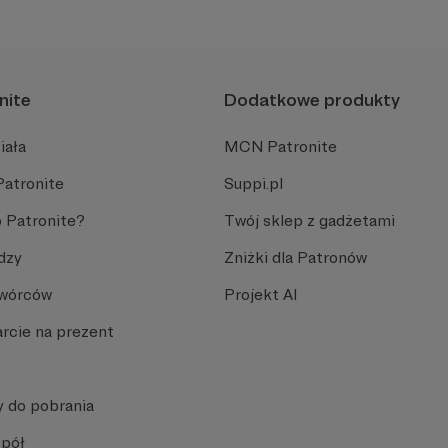
plemiennością i bańkami in
nite
Dodatkowe produkty
iała
MCN Patronite
Patronite
Suppi.pl
 Patronite?
Twój sklep z gadżetami
dzy
Zniżki dla Patronów
Twórców
Projekt AI
rcie na prezent
y do pobrania
spół