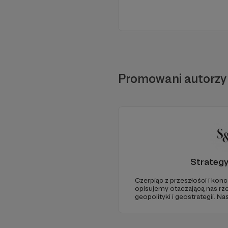
Promowani autorzy
Strateg
Czerpiąc z przeszłości i konc
opisujemy otaczającą nas rz
geopolityki i geostrategii. N
ze Strategy&Future kluczowe
geopolitycznej w Polsce i w E