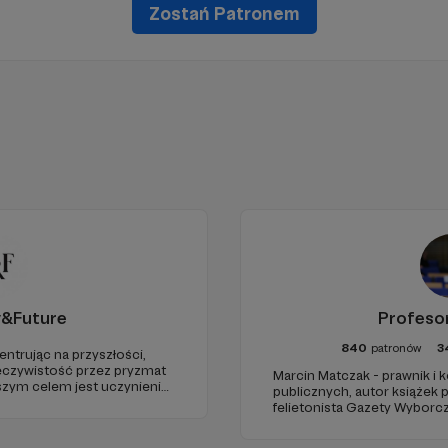
Zostań Patronem
y&Future
Profeso
840
patronów
3
entrując na przyszłości,
eczywistość przez pryzmat
Marcin Matczak - prawnik i
aszym celem jest uczynienie
publicznych, autor książek
go źródła myśli
felietonista Gazety Wyborcz
uropie.
edukacyjnych. Mówi jasno o pr
Promuje umiarkowanie w życ