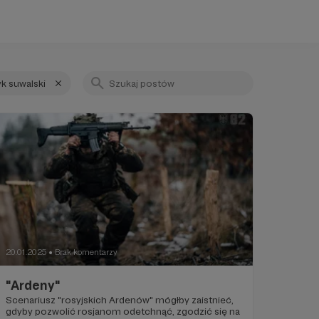
k suwalski
20.01.2025
Brak komentarzy
●
"Ardeny"
Scenariusz "rosyjskich Ardenów" mógłby zaistnieć,
gdyby pozwolić rosjanom odetchnąć, zgodzić się na