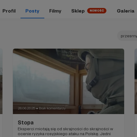
Profil
Posty
Filmy
Sklep
Galeria
NOWOŚĆ
przesmy
26.06.2025
Brak komentarzy
●
Stopa
Eksperci miotają się od skrajności do skrajności w
ocenie ryzyka rosyjskiego ataku na Polskę. Jedni