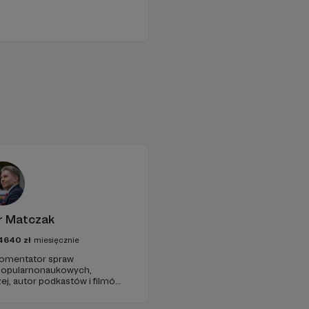
r Matczak
4640
zł
miesięcznie
 komentator spraw
 popularnonaukowych,
ej, autor podkastów i filmów
awie, filozofii i języku.
iu publicznym, walczy z