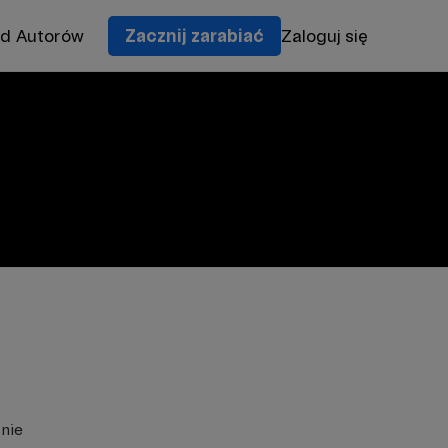
od Autorów
Zacznij zarabiać
Zaloguj się
znie