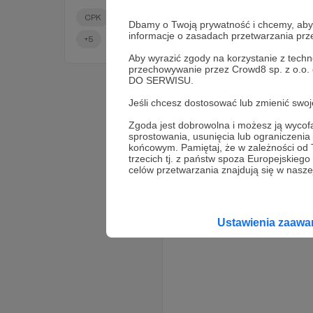
Port Komunikacyjny.
CPK
wschodnia flanka
przesmyk suwalski
Dbamy o Twoją prywatność i chcemy, abyś 
informacje o zasadach przetwarzania pr
+5
Aby wyrazić zgody na korzystanie z techn
przechowywanie przez Crowd8 sp. z o.o.
DO SERWISU.
Jeśli chcesz dostosować lub zmienić sw
Zgoda jest dobrowolna i możesz ją wyc
sprostowania, usunięcia lub ograniczeni
końcowym. Pamiętaj, że w zależności od
trzecich tj. z państw spoza Europejskie
celów przetwarzania znajdują się w naszej
Ustawienia zaaw