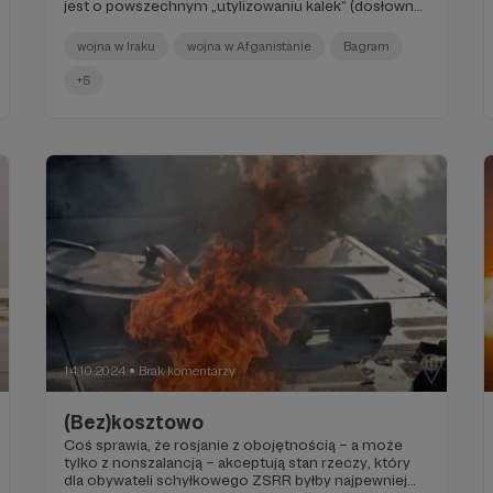
jest o powszechnym „utylizowaniu kalek” (dosłowny
cytat).
wojna w Iraku
wojna w Afganistanie
Bagram
+5
14.10.2024
Brak komentarzy
●
(Bez)kosztowo
Coś sprawia, że rosjanie z obojętnością – a może
tylko z nonszalancją – akceptują stan rzeczy, który
dla obywateli schyłkowego ZSRR byłby najpewniej