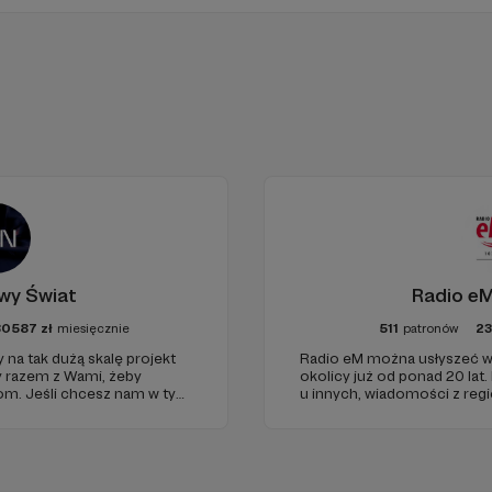
wy Świat
Radio eM
80587
zł
miesięcznie
511
patronów
2
 na tak dużą skalę projekt
Radio eM można usłyszeć w
y razem z Wami, żeby
okolicy już od ponad 20 lat.
iom. Jeśli chcesz nam w tym
u innych, wiadomości z regi
nie zabraknie. :)
dobry humor. To wszystko z
nami każdego dnia, a teraz
naszymi Patronami!