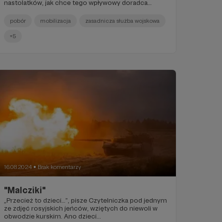
nastolatków, jak chce tego wpływowy doradca
Trumpa (a zapewne także i on sam)?
pobór
mobilizacja
zasadnicza służba wojskowa
+5
16.08.2024
Brak komentarzy
●
"Malcziki"
„Przecież to dzieci…”, pisze Czytelniczka pod jednym
ze zdjęć rosyjskich jeńców, wziętych do niewoli w
obwodzie kurskim. Ano dzieci...