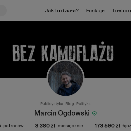
Jak to działa?
Funkcje
Treści 
Publicystyka
Blog
Polityka
Marcin Ogdowski
5
3 380
zł
173 590
zł
patronów
miesięcznie
łąc