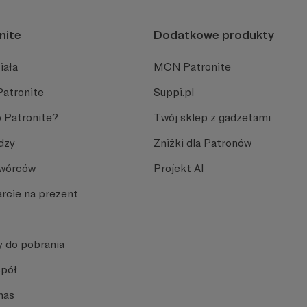
nite
Dodatkowe produkty
iała
MCN Patronite
Patronite
Suppi.pl
 Patronite?
Twój sklep z gadżetami
dzy
Zniżki dla Patronów
Twórców
Projekt AI
rcie na prezent
y do pobrania
spół
nas