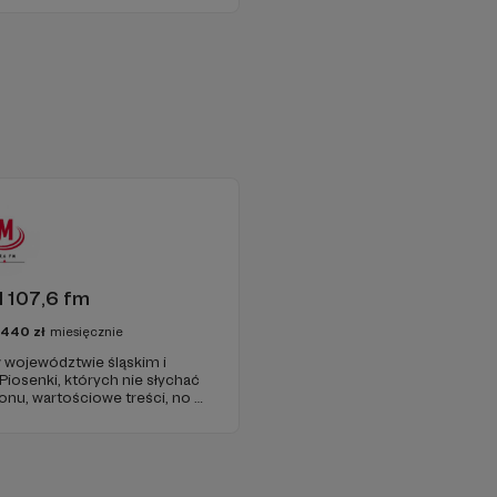
 107,6 fm
3440
zł
miesięcznie
 województwie śląskim i
 Piosenki, których nie słychać
onu, wartościowe treści, no i
najdziecie u nas. Jesteście z
 zachęcamy - zostańcie