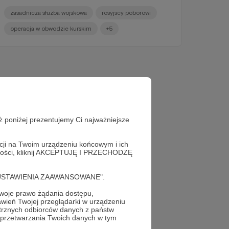
zasadnicza służba wojskowa
rosyjscy poborowi
operacja w obwodzie kurskim
+5
ż poniżej prezentujemy Ci najważniejsze
acji na Twoim urządzeniu końcowym i ich
alności, kliknij AKCEPTUJĘ I PRZECHODZĘ
cję "USTAWIENIA ZAAWANSOWANE".
oje prawo żądania dostępu,
wień Twojej przeglądarki w urządzeniu
trznych odbiorców danych z państw
 przetwarzania Twoich danych w tym