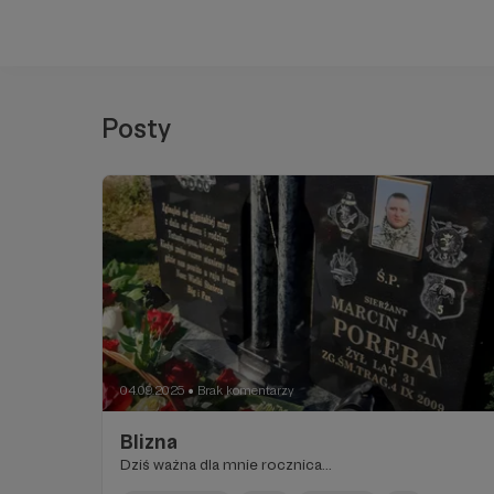
Posty
04.09.2025
Brak komentarzy
●
Blizna
Dziś ważna dla mnie rocznica...