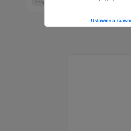
"uchylacze"
mobilizacja
demobilizacja
+5
Ustawienia zaaw