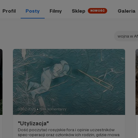
Profil
Posty
Filmy
Sklep
Galeria
NOWOŚĆ
wojna w Af
03.02.2025
Brak komentarzy
●
"Utylizacja"
Dość poczytać rosyjskie fora i opinie uczestników
spec-operacji oraz członków ich rodzin, gdzie mowa