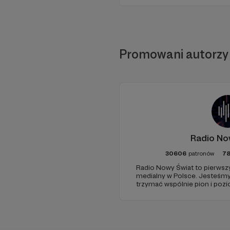
Promowani autorzy
Radio No
30606
patronów
7
Radio Nowy Świat to pierwszy
medialny w Polsce. Jesteśm
trzymać wspólnie pion i poz
pomóc - zapraszamy, miejsca 