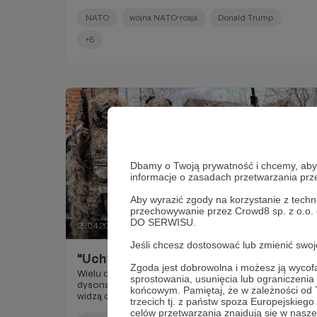
operacyjnych w dowolnym miejscu na Ziemi. Nikt,
tak jak oni, nie zapewni wojsku systemu ewakuacji i
NATO
wojna NATO-rosja
Donald Trump
zaplecza medycznego.
+5
Dbamy o Twoją prywatność i chcemy, abyś 
informacje o zasadach przetwarzania pr
Aby wyrazić zgody na korzystanie z techn
przechowywanie przez Crowd8 sp. z o.o.
DO SERWISU.
29.04.2024
Brak komentarzy
●
Jeśli chcesz dostosować lub zmienić sw
"Uchylacze"
Zgoda jest dobrowolna i możesz ją wyc
Wielu obywateli RP mierzy się z poznawczym
sprostowania, usunięcia lub ograniczeni
dysonansem, gdy mowa o potrzebach Ukrainy, a oni
końcowym. Pamiętaj, że w zależności od
widzą codziennie młodych Ukraińców, którzy ani
trzecich tj. z państw spoza Europejskie
myślą wracać. Premiera wpisu na Patronite!
celów przetwarzania znajdują się w naszej