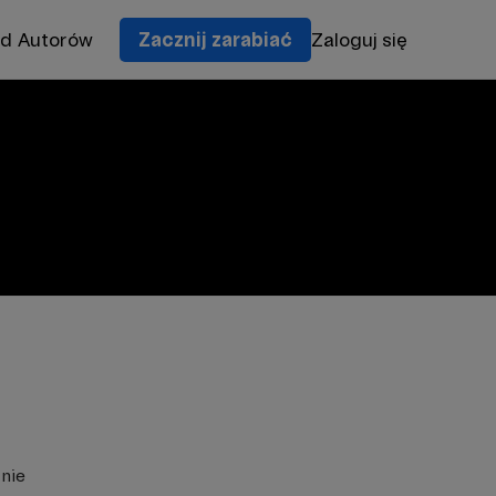
od Autorów
Zacznij zarabiać
Zaloguj się
znie