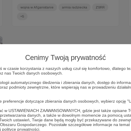
nie do zniesienia. Co?
wojna w Afganistanie
armia radziecka
ZSRR
+5
Cenimy Twoją prywatność
w czasie korzystania z naszych usług czuł się komfortowo, dlatego te
zez nas Twoich danych osobowych.
ologii automatycznego śledzenia i zbierania danych, dostęp do inform
 oraz podmioty zewnętrzne, które wspierają nas w prowadzeniu dział
oje preferencje dotyczące zbierania danych osobowych, wybierz op
ofać w USTAWIENIACH ZAAWANSOWANYCH, gdzie jest także opisane Tw
a przetwarzania danych, a także w dowolnym momencie za pomocą usta
 Twoich ustawień, Twoje dane będą mogły być przekazywane do zewnę
go Obszaru Gospodarczego. Pozostałe szczegółowe informacje na temat
 polityce prywatności.