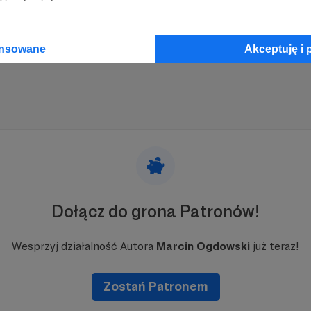
ansowane
Akceptuję i 
Dołącz do grona Patronów!
Wesprzyj działalność Autora
Marcin Ogdowski
już teraz!
Zostań Patronem