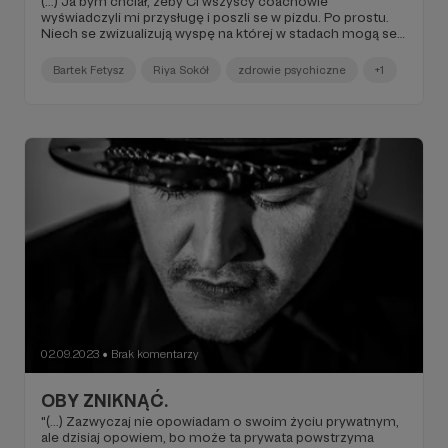
(...) Ja bym chciał, żeby Ci wszyscy coachowie
wyświadczyli mi przysługę i poszli se w pizdu. Po prostu.
Niech se zwizualizują wyspę na której w stadach mogą se
wizualizować sukces i marzenia, niech zwizualizują sobie,
że są tam w chuj szczęśliwi i niech zakwitną jak brzozy i
Bartek Fetysz
Riya Sokół
zdrowie psychiczne
+1
zapuszczą tam korzenie (...).
02.09.2023
Brak komentarzy
●
OBY ZNIKNĄĆ.
"(...) Zazwyczaj nie opowiadam o swoim życiu prywatnym,
ale dzisiaj opowiem, bo może ta prywata powstrzyma