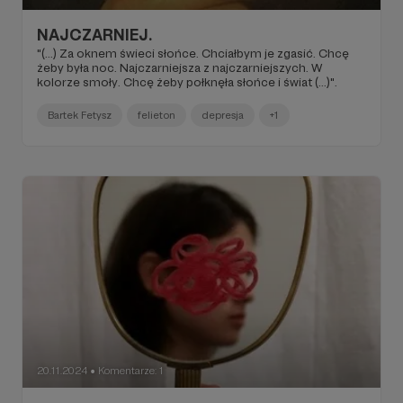
NAJCZARNIEJ.
"(...) Za oknem świeci słońce. Chciałbym je zgasić. Chcę
żeby była noc. Najczarniejsza z najczarniejszych. W
kolorze smoły. Chcę żeby połknęła słońce i świat (...)".
Bartek Fetysz
felieton
depresja
+1
20.11.2024
Komentarze: 1
●