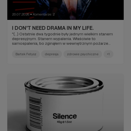
20.07.2026
Komentarze: 2
●
I DON'T NEED DRAMA IN MY LIFE.
"(...) Ostatnie dwa tygodnie były jednym wielkim stanem
depresyjnym. Stanem wypalenia. Właściwie to
samospalenia, bo zginąłem w wewnętrznym pożarze
rozczarowań i wyrzutów sumienia. Podpaliłem się jak
Sherwood w pierwszym odcinku Robin Hooda (...)".
Bartek Fetysz
depresja
zdrowie psychiczne
+1