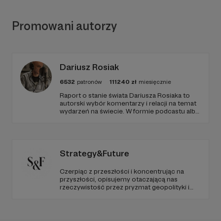
Promowani autorzy
Dariusz Rosiak
6532
patronów
111240
zł
miesięcznie
Raport o stanie świata Dariusza Rosiaka to
autorski wybór komentarzy i relacji na temat
wydarzeń na świecie. W formie podcastu albo
programów na żywo z różnych miejsc na
ziemi.
Strategy&Future
Czerpiąc z przeszłości i koncentrując na
przyszłości, opisujemy otaczającą nas
rzeczywistość przez pryzmat geopolityki i
geostrategii. Naszym celem jest uczynienie
ze Strategy&Future kluczowego źródła myśli
geopolitycznej w Polsce i w Europie.