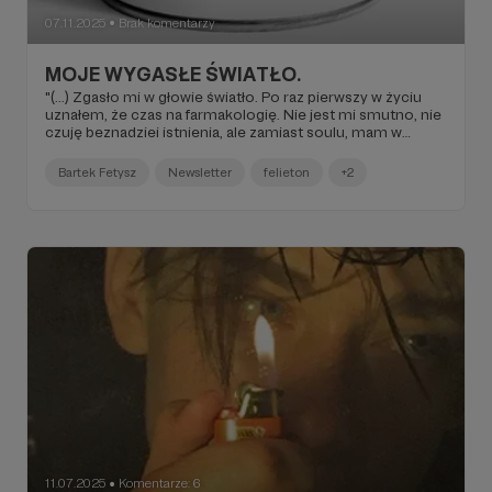
07.11.2025
Brak komentarzy
●
MOJE WYGASŁE ŚWIATŁO.
"(...) Zgasło mi w głowie światło. Po raz pierwszy w życiu
uznałem, że czas na farmakologię. Nie jest mi smutno, nie
czuję beznadziei istnienia, ale zamiast soulu, mam w
głowie ciszę. O ile ciche noce lubię, to jestem w stanie
tworzyć i normalnie funkcjonować tylko wtedy kiedy mi w
Bartek Fetysz
Newsletter
felieton
+2
nich wybrzmiewają dźwięki.(...)".
11.07.2025
Komentarze: 6
●