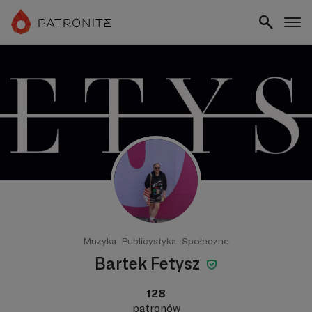
Muzyka
Publicystyka
Społeczne
Bartek Fetysz
128
patronów