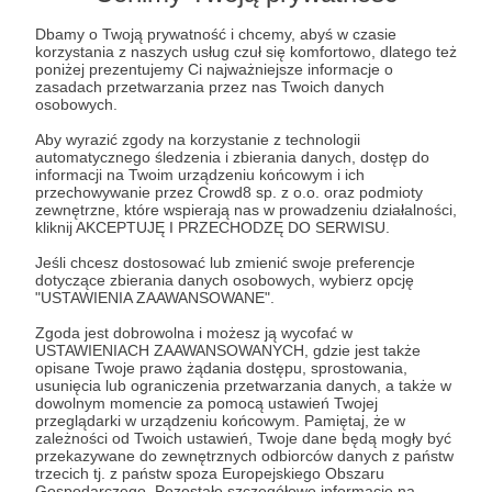
DEPRESJI.
"(...) Na załączonym zdjęciu (rok 2016) wyglądam jak król
Dbamy o Twoją prywatność i chcemy, abyś w czasie
życia. Od stóp do głów, jak dzieciak WAGS odjebany
korzystania z naszych usług czuł się komfortowo, dlatego też
jestem w Versace. Jestem też najnieszczęśliwszym
poniżej prezentujemy Ci najważniejsze informacje o
mężczyzną świata, bo poprzepalane mam w sobie styki.
zasadach przetwarzania przez nas Twoich danych
Na ekranie pokazuje mi się ERROR. Błąd systemu. Kable na
osobowych.
Bartek Fetysz
Dzienniki Londyńskie
depresja
linii cielesno-mózgowej przegryzłem, nie mając odwagi
przegryźć nadgarstków (...)".
Aby wyrazić zgody na korzystanie z technologii
automatycznego śledzenia i zbierania danych, dostęp do
informacji na Twoim urządzeniu końcowym i ich
przechowywanie przez Crowd8 sp. z o.o. oraz podmioty
zewnętrzne, które wspierają nas w prowadzeniu działalności,
kliknij AKCEPTUJĘ I PRZECHODZĘ DO SERWISU.
Jeśli chcesz dostosować lub zmienić swoje preferencje
dotyczące zbierania danych osobowych, wybierz opcję
"USTAWIENIA ZAAWANSOWANE".
Zgoda jest dobrowolna i możesz ją wycofać w
USTAWIENIACH ZAAWANSOWANYCH, gdzie jest także
opisane Twoje prawo żądania dostępu, sprostowania,
usunięcia lub ograniczenia przetwarzania danych, a także w
dowolnym momencie za pomocą ustawień Twojej
17.03.2024
Komentarze: 1
przeglądarki w urządzeniu końcowym. Pamiętaj, że w
●
zależności od Twoich ustawień, Twoje dane będą mogły być
przekazywane do zewnętrznych odbiorców danych z państw
CZASAMI BUDZĘ SIĘ MARTWY (I).
trzecich tj. z państw spoza Europejskiego Obszaru
Gospodarczego. Pozostałe szczegółowe informacje na
"(...) Przecież mogę zrobić pod siebie, nikt się o tym nie