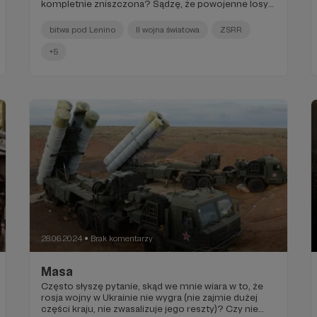
kompletnie zniszczona? Sądzę, że powojenne losy
Polski mogłyby potoczyć się inaczej...
bitwa pod Lenino
II wojna światowa
ZSRR
+5
28.06.2024
Brak komentarzy
●
Masa
Często słyszę pytanie, skąd we mnie wiara w to, że
rosja wojny w Ukrainie nie wygra (nie zajmie dużej
części kraju, nie zwasalizuje jego reszty)? Czy nie