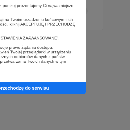
przyszły wieści z Moskwy.
ż poniżej prezentujemy Ci najważniejsze
pucz w rosji
pucz Janajewa
Borys Jelcyn
acji na Twoim urządzeniu końcowym i ich
+3
alności, kliknij AKCEPTUJĘ I PRZECHODZĘ
cję "USTAWIENIA ZAAWANSOWANE".
oje prawo żądania dostępu,
wień Twojej przeglądarki w urządzeniu
trznych odbiorców danych z państw
 przetwarzania Twoich danych w tym
przechodzę do serwisu