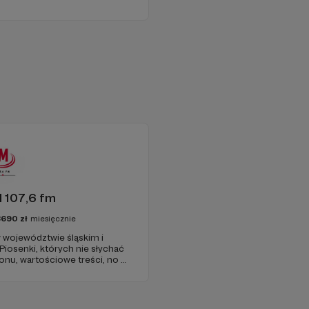
 107,6 fm
3690
zł
miesięcznie
 województwie śląskim i
 Piosenki, których nie słychać
onu, wartościowe treści, no i
najdziecie u nas. Jesteście z
 zachęcamy - zostańcie