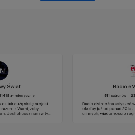
wy Świat
Radio eM
81418
zł
miesięcznie
511
patronów
2
 na tak dużą skalę projekt
Radio eM można usłyszeć w
y razem z Wami, żeby
okolicy już od ponad 20 lat.
iom. Jeśli chcesz nam w tym
u innych, wiadomości z regi
nie zabraknie. :)
dobry humor. To wszystko z
nami każdego dnia, a teraz
naszymi Patronami!