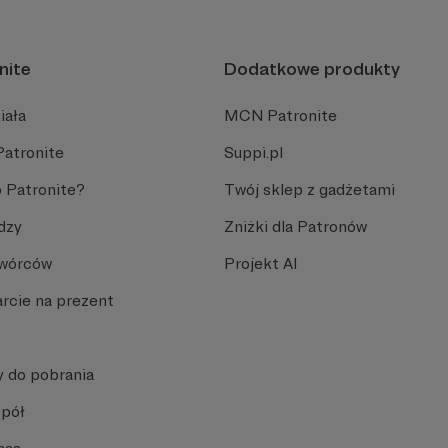
nite
Dodatkowe produkty
iała
MCN Patronite
Patronite
Suppi.pl
 Patronite?
Twój sklep z gadżetami
dzy
Zniżki dla Patronów
Twórców
Projekt AI
rcie na prezent
y do pobrania
spół