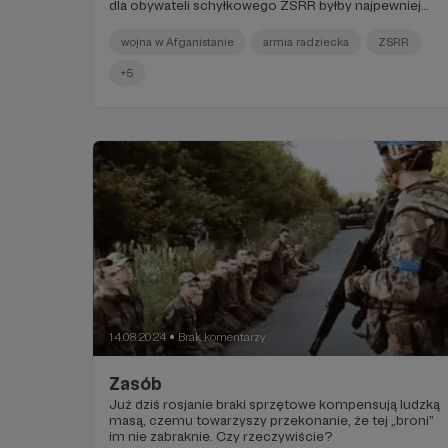
dla obywateli schyłkowego ZSRR byłby najpewniej
nie do zniesienia. Co?
wojna w Afganistanie
armia radziecka
ZSRR
+5
14.08.2024
Brak komentarzy
●
Zasób
Już dziś rosjanie braki sprzętowe kompensują ludzką
masą, czemu towarzyszy przekonanie, że tej „broni”
im nie zabraknie. Czy rzeczywiście?