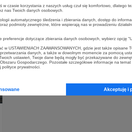
porażkę rosji.
w czasie korzystania z naszych usług czuł się komfortowo, dlatego te
zez nas Twoich danych osobowych.
zimna wojna
ZSRR
wojna w Ukrainie
+5
ologii automatycznego śledzenia i zbierania danych, dostęp do inform
 oraz podmioty zewnętrzne, które wspierają nas w prowadzeniu dział
oje preferencje dotyczące zbierania danych osobowych, wybierz op
ofać w USTAWIENIACH ZAAWANSOWANYCH, gdzie jest także opisane Tw
a przetwarzania danych, a także w dowolnym momencie za pomocą usta
 Twoich ustawień, Twoje dane będą mogły być przekazywane do zewnę
go Obszaru Gospodarczego. Pozostałe szczegółowe informacje na temat
 polityce prywatności.
ansowane
Akceptuję i 