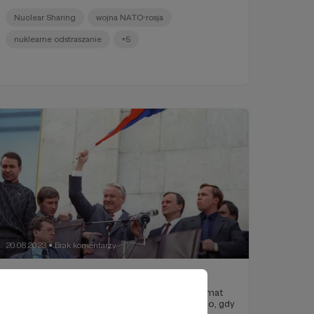
Nuclear Sharing
wojna NATO-rosja
nuklearne odstraszanie
+5
20.08.2023
Brak komentarzy
●
"Wiatr"
32 lata temu nie było aż tak gorąco jak dziś; klimat
mieliśmy deczko inny. Ale zrobiło mi się gorąco, gdy