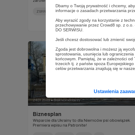
zarówno gospodarcze, jak i ekonomiczne.
Dbamy o Twoją prywatność i chcemy, abyś 
informacje o zasadach przetwarzania pr
ZSRR
USA
ataki na rafinerie
+5
Aby wyrazić zgody na korzystanie z techn
przechowywanie przez Crowd8 sp. z o.o.
DO SERWISU.
Jeśli chcesz dostosować lub zmienić sw
Zgoda jest dobrowolna i możesz ją wyc
sprostowania, usunięcia lub ograniczeni
końcowym. Pamiętaj, że w zależności od
trzecich tj. z państw spoza Europejskie
celów przetwarzania znajdują się w naszej
Ustawienia zaaw
24.01.2023
Brak komentarzy
●
Biznesplan
Wsparcie dla Ukrainy to dla Niemców psi obowiązek.
Premiera wpisu na Patronite!