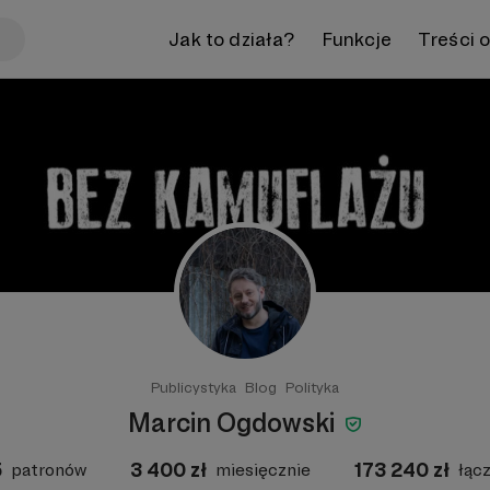
Jak to działa?
Funkcje
Treści 
Publicystyka
Blog
Polityka
Marcin Ogdowski
5
3 400
zł
173 240
zł
patronów
miesięcznie
łąc