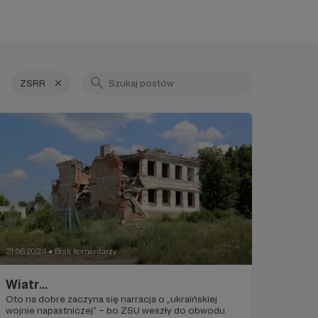
ZSRR
21.08.2024
Brak komentarzy
●
Wiatr...
Oto na dobre zaczyna się narracja o „ukraińskiej
wojnie napastniczej” – bo ZSU weszły do obwodu