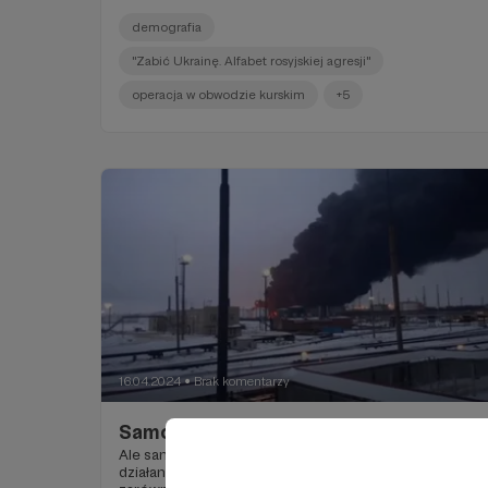
demografia
"Zabić Ukrainę. Alfabet rosyjskiej agresji"
operacja w obwodzie kurskim
+5
16.04.2024
Brak komentarzy
●
Samoograniczanie
Ale samoograniczanie Zachodu – zwłaszcza USA – w
działaniach wymierzonych w rosję, ma powody