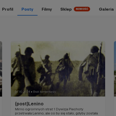
Profil
Posty
Filmy
Sklep
Galeria
NOWOŚĆ
07.10.2024
Brak komentarzy
●
(post)Lenino
Mimo ogromnych strat 1 Dywizja Piechoty
przetrwała Lenino, ale co by się stało, gdyby została