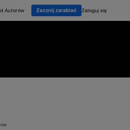
od Autorów
Zacznij zarabiać
Zaloguj się
znie