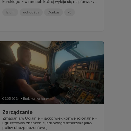
kurskiego – w ramach której wybija się na pierwszy
plan materialny wymiar działań wojennych. „Cierpią
rosyjscy cywile!”, bo niszczone są ich domy, bo
Izium
uchodźcy
Donbas
+5
równana z ziemią jest infrastruktura obwodu.
02.05.2024
Brak komentarzy
●
Zarządzanie
Zmagania w Ukrainie – jakkolwiek konwencjonalne –
ugruntowały znaczenie jądrowego straszaka jako
polisy ubezpieczeniowej.