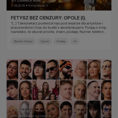
11.06.2026
Komentarze: 2
●
FETYSZ BEZ CENZURY: OPOLE (I).
"(...) Taksówkarz podwiózł nas pod wejście dla artystów i
pracowników i hop do budki z akredytacjami. Pytają o imię,
nazwisko, to akurat proste, znam, podaję. Numer telefonu
i maila też znam, ale tego jaką rolę pełnię w Justyny
zespole już nie wiem. Odpowiadam, że groupie, chociaż
Bartek Fetysz
Opole
Polska
+4
opowiadam o zeszłorocznej Eurowizji. Teraz przecież
niczego nie tłumaczę, nie układam, jestem w tymże
wydaniu byłym współpracownikiem i aktualnym fanem,
który sam się trochę na party wprosił (...)".
19.05.2026
Brak komentarzy
●