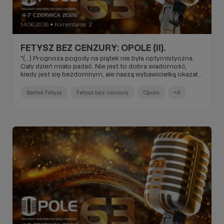
14.06.2026
Komentarze: 2
●
FETYSZ BEZ CENZURY: OPOLE (II).
"(...) Prognoza pogody na piątek nie była optymistyczna.
Cały dzień miało padać. Nie jest to dobra wiadomość,
kiedy jest się bezdomnym, ale naszą wybawicielką okazała
się potem Kaśka Nosowska (...).
Bartek Fetysz
Fetysz bez cenzury
Opole
+4