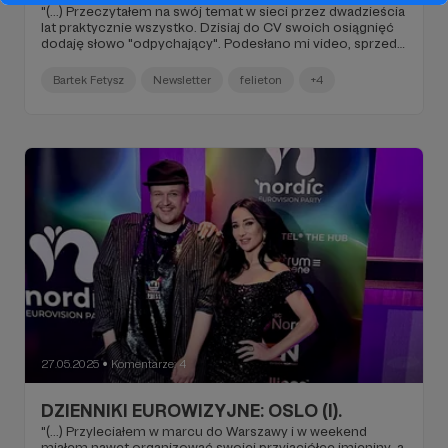
"(...) Przeczytałem na swój temat w sieci przez dwadzieścia
lat praktycznie wszystko. Dzisiaj do CV swoich osiągnięć
dodaję słowo "odpychający". Podesłano mi video, sprzed
miesiąca, w którym Justyna opowiada o tym, dlaczego
zdecydowała się zatrudnić "tłumacza", a w komentarzach,
Bartek Fetysz
Newsletter
felieton
+4
jak zawsze w Polsce, wyścig na to, kto dojebie mi bardziej.
"Angielski słabiutki, zasób słów malutki, w Amsterdamie,
bo słyszałam, był tak odpychający, że dziennikarze
zrezygnowali z wywiadów". Nie byłam, nie widziałam, ale
wiem lepiej. Sieciowa pizdościskara (...)".
27.05.2025
Komentarze: 4
●
DZIENNIKI EUROWIZYJNE: OSLO (I).
"(...) Przyleciałem w marcu do Warszawy i w weekend
miałem nawet organizować swojej przyjaciółce imieniny, a