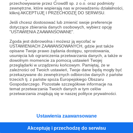
"(...) Wracając do pokoju po śniadaniu koło dziewiątej,
przechowywanie przez Crowd8 sp. z o.o. oraz podmioty
wpadliśmy na Justynę, która tego dnia, chyba rekordowo
zewnętrzne, które wspierają nas w prowadzeniu działalności,
późno jak na swoje możliwości schodziła sama na
kliknij AKCEPTUJĘ I PRZECHODZĘ DO SERWISU.
śniadanie. Oczywiście w stanie "idzie diva", szorty,
kozaczki, okulary, delikatny makijaż, ale fryzura perfect.
Jeśli chcesz dostosować lub zmienić swoje preferencje
Bartek Fetysz
Dzienniki Eurowizyjne
Kapci nie miała (...)".
dotyczące zbierania danych osobowych, wybierz opcję
"USTAWIENIA ZAAWANSOWANE".
Justyna Steczkowska
+2
Zgoda jest dobrowolna i możesz ją wycofać w
USTAWIENIACH ZAAWANSOWANYCH, gdzie jest także
opisane Twoje prawo żądania dostępu, sprostowania,
usunięcia lub ograniczenia przetwarzania danych, a także w
dowolnym momencie za pomocą ustawień Twojej
przeglądarki w urządzeniu końcowym. Pamiętaj, że w
zależności od Twoich ustawień, Twoje dane będą mogły być
przekazywane do zewnętrznych odbiorców danych z państw
trzecich tj. z państw spoza Europejskiego Obszaru
Gospodarczego. Pozostałe szczegółowe informacje na
temat przetwarzania Twoich danych w tym celów
przetwarzania znajdują się w naszej polityce prywatności.
Ustawienia zaawansowane
17.06.2025
Komentarze: 2
●
Akceptuję i przechodzę do serwisu
CZŁOWIEK ODPYCHAJĄCY.