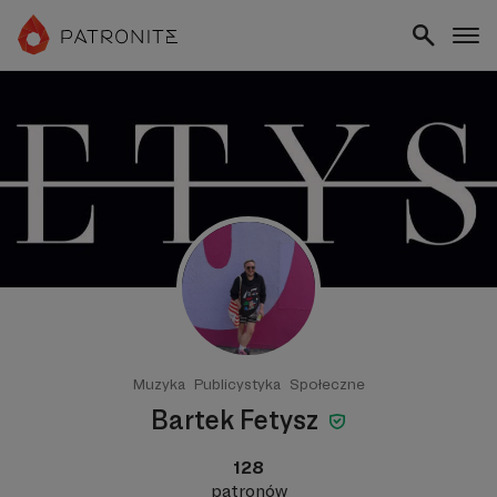
Muzyka
Publicystyka
Społeczne
Bartek Fetysz
128
patronów