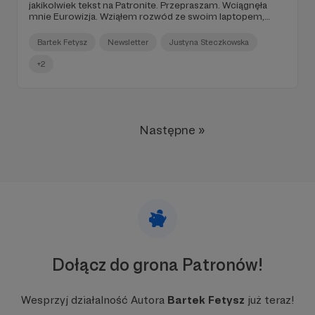
jakikolwiek tekst na Patronite. Przepraszam. Wciągnęła
mnie Eurowizja. Wziąłem rozwód ze swoim laptopem,
byłem w Amsterdamie, Manchesterze, Madrycie i pisałem
fragmenty swojej nowej książki na telefonie.
Bartek Fetysz
Newsletter
Justyna Steczkowska
Przebodźcowany spotkaniami z ludźmi, najchętniej bym
spał i robię to o wiele za często, zapominam o zleceniach,
+2
potem muszę za nie oddawać hajs, załącza mi się anxiety,
ADHD, wszystkie syndromy mojego popierdolenia. (...)".
Następne »
Dołącz do grona Patronów!
Wesprzyj działalność Autora
Bartek Fetysz
już teraz!