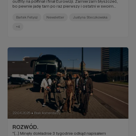
outfity na półfinał i finał Eurowizji. Zamierzam błyszczeć,
bo pewnie jadę tam po raz pierwszy i ostatni w swoim
życiu. Postanowiłem jak zwykle zgłosić się do Inez Wicher,
żeby wyczarowała dla mnie coś tak zajebistego, że
Bartek Fetysz
Newsletter
Justyna Steczkowska
wszystkich popierdoli. Paczka przyszła dzisiaj (...)".
+4
22.04.2025
Brak komentarzy
●
ROZWÓD.
"(...) Minęły dokładnie 3 tygodnie odkąd napisałem