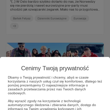
"(...) W Oslo bardzo szybko dotarło do nas, że Norwedzy
się nie pierdolą i nawet eurowizyjne pre-party musi
chodzić jak szwajcarski zegarek. Miało nas to przygotować
przed finałem w Bazylei? Możliwe. W miejscu prób
mieliśmy być o 16:30, niby osiem minut z buta od hotelu,
Bartek Fetysz
Dzienniki Eurowizyjne
Eurowizja
w którym przebywaliśmy. Spotykamy się w lobby (...)".
+3
Cenimy Twoją prywatność
Dbamy o Twoją prywatność i chcemy, abyś w czasie
korzystania z naszych usług czuł się komfortowo, dlatego też
poniżej prezentujemy Ci najważniejsze informacje o
zasadach przetwarzania przez nas Twoich danych
osobowych.
19.07.2025
Brak komentarzy
●
Aby wyrazić zgody na korzystanie z technologii
automatycznego śledzenia i zbierania danych, dostęp do
DZIENNIKI EUROWIZYJNE: OSLO (II).
informacji na Twoim urządzeniu końcowym i ich