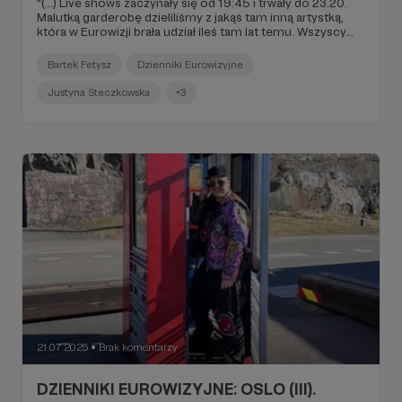
"(...) Live shows zaczynały się od 19:45 i trwały do 23.20.
Malutką garderobę dzieliliśmy z jakąś tam inną artystką,
która w Eurowizji brała udział ileś tam lat temu. Wszyscy
sympatyczni, Krzysiek i Zuzka się rozciągali, Justyna jak
zwykle podśpiewywała, Benny mocował jej odsłuch i mimo
Bartek Fetysz
Dzienniki Eurowizyjne
że Justyna występowała dość późno, to musieliśmy być
tam wcześniej. Uprawiać nicnierobienie w chujowym
Justyna Steczkowska
+3
pokoiku (...)".
21.07.2025
Brak komentarzy
●
DZIENNIKI EUROWIZYJNE: OSLO (III).