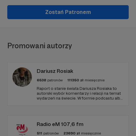
Zostań Patronem
Promowani autorzy
Dariusz Rosiak
6538
patronów
111350
zł
miesięcznie
Raport o stanie świata Dariusza Rosiaka to
autorski wybór komentarzy i relacji na temat
wydarzeń na świecie. W formie podcastu albo
programów na żywo z różnych miejsc na
ziemi.
Radio eM 107,6 fm
511
patronów
23690
zł
miesięcznie