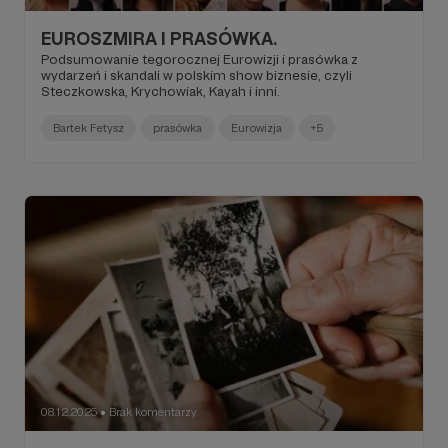
EUROSZMIRA I PRASÓWKA.
Podsumowanie tegorocznej Eurowizji i prasówka z
wydarzeń i skandali w polskim show biznesie, czyli
Steczkowska, Krychowiak, Kayah i inni.
Bartek Fetysz
prasówka
Eurowizja
+5
08.12.2025
Brak komentarzy
●