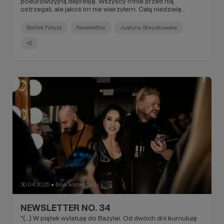
poeurowizyjną depresję. Wszyscy mnie przed nią
ostrzegali, ale jakoś im nie wierzyłem. Całą niedzielę
przepłakałem, bo miałem najazd wiadomości na
skrzynkach w social mediach i były to najpiękniejsze
Bartek Fetysz
Newsletter
Justyna Steczkowska
wiadomości jakie człowiek sobie może wyobrazić (...)".
+2
30.04.2025
Brak komentarzy
●
NEWSLETTER NO. 34
"(...) W piątek wylatuję do Bazylei. Od dwóch dni kumuluję