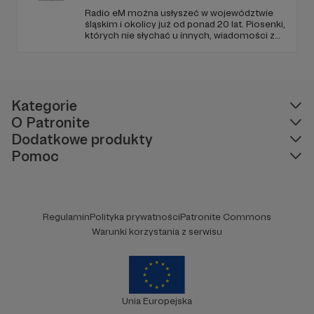
Radio eM można usłyszeć w województwie
śląskim i okolicy już od ponad 20 lat. Piosenki,
których nie słychać u innych, wiadomości z
regionu, wartościowe treści, no i dobry
humor. To wszystko znajdziecie u nas.
Jesteście z nami każdego dnia, a teraz
zachęcamy - zostańcie naszymi Patronami!
Kategorie
O Patronite
Dodatkowe produkty
Pomoc
Regulamin
Polityka prywatności
Patronite Commons
Warunki korzystania z serwisu
Unia Europejska