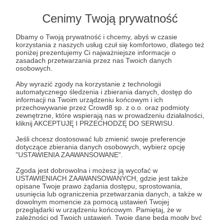
Cenimy Twoją prywatność
Dbamy o Twoją prywatność i chcemy, abyś w czasie
korzystania z naszych usług czuł się komfortowo, dlatego też
poniżej prezentujemy Ci najważniejsze informacje o
zasadach przetwarzania przez nas Twoich danych
osobowych.
Aby wyrazić zgody na korzystanie z technologii
Zarządzanie kanałem, ochrona treści, współprace
automatycznego śledzenia i zbierania danych, dostęp do
komercyjne – dołącz do Patronite MCN, oszczędzaj
informacji na Twoim urządzeniu końcowym i ich
przechowywanie przez Crowd8 sp. z o.o. oraz podmioty
czas i… śpij spokojnie!
zewnętrzne, które wspierają nas w prowadzeniu działalności,
Zobacz przykład Piotra Zychowicza
kliknij AKCEPTUJĘ I PRZECHODZĘ DO SERWISU.
Jeśli chcesz dostosować lub zmienić swoje preferencje
dotyczące zbierania danych osobowych, wybierz opcję
"USTAWIENIA ZAAWANSOWANE".
Twoja książka na Twoich zasadach
Zgoda jest dobrowolna i możesz ją wycofać w
USTAWIENIACH ZAAWANSOWANYCH, gdzie jest także
opisane Twoje prawo żądania dostępu, sprostowania,
usunięcia lub ograniczenia przetwarzania danych, a także w
dowolnym momencie za pomocą ustawień Twojej
przeglądarki w urządzeniu końcowym. Pamiętaj, że w
zależności od Twoich ustawień, Twoje dane będą mogły być