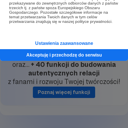
przekazywane do zewnętrznych odbiorców danych z państw
trzecich tj. z państw spoza Europejskiego Obszaru
Gospodarczego. Pozostałe szczegółowe informacje na
temat przetwarzania Twoich danych w tym celów
przetwarzania znajdują się w naszej polityce prywatności.
Redakcja, produkcja, pełna dystrybucja – wydaj
książkę z Patronite na proautorskich i przejrzystych
warunkach.
Zobacz przykład Dwóch Lewych Rąk
Ustawienia zaawansowane
Akceptuję i przechodzę do serwisu
oraz…
+ 40 funkcji do budowania
autentycznych relacji
z fanami i rozwoju Twojej twórczości!
Poznaj więcej funkcji