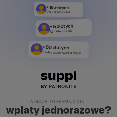
+ 15 złotych
Dzięki za ten odcinek!
+ 5 złotych
Uśmiałem się XD
+ 50 złotych
Bardzo ważna kwestia, dzięki!
A MOŻE INTERESUJĄ CIĘ...
wpłaty jednorazowe?